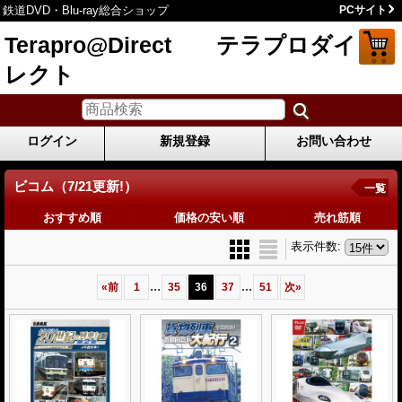
鉄道DVD・Blu-ray総合ショップ
PCサイト
Terapro@Direct テラプロダイ
レクト
ログイン
新規登録
お問い合わせ
ビコム（7/21更新!）
一覧
おすすめ順
価格の安い順
売れ筋順
表示件数
:
...
...
«
前
1
35
36
37
51
次
»