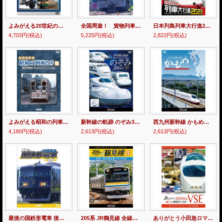
よみがえる20世紀の列車たち第2章1 JR西日本I 〜奥井宗夫ビデオ作品集〜【DVD】
全国周遊！ 貨物列車大紀行2【DVD】
日本列島列車大行進2023【DVD】
4,703円
(税込)
5,225円
(税込)
2,822円
(税込)
よみがえる昭和の列車たち6 横浜市電篇2 ~長谷川弘和 8ミリフィルム作品集~【DVD】
新幹線の軌跡 のぞみ30周年記念版【DVD】
西九州新幹線 かもめ走る!【DVD】
4,180円
(税込)
2,613円
(税込)
2,613円
(税込)
最後の国鉄形電車 後篇 JR西日本【DVD】
205系 JR鶴見線 全線往復 4K撮影作品 本線・海芝浦支線・大川支線【DVD】
ありがとう小田急ロマンスカー50000形VSE 白いロマンスカー17年の軌跡【DVD】