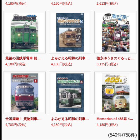
4,180円
(税込)
4,180円
(税込)
2,613円
(税込)
最後の国鉄形電車 前篇 JR西日本【DVD】
よみがえる昭和の列車たち5 横浜市電篇1 ~長谷川弘和 8ミリフィルム作品集~【DVD】
徳永ゆうきのぐるっと歌テツ旅 第6巻 #22 野岩鉄道・会津鉄道 新藤原-会津高原尾瀬口 会津田島 #23 会津鉄道 会津田島-西若松 #24能勢電鉄 #25 愛知環状 鉄道 #26 長良川鉄道【DVD】
4,180円
(税込)
4,180円
(税込)
3,135円
(税込)
全国周遊！ 貨物列車大紀行I 北海道篇【DVD】
よみがえる昭和の列車たち4 私鉄篇 ~長谷川弘和 8ミリフィルム作品集~【DVD】
Memories of 485系 4 青森車両センター(青森運転所)の列車たち【DVD】
4,703円
(税込)
4,180円
(税込)
4,180円
(税込)
(540件/758件)