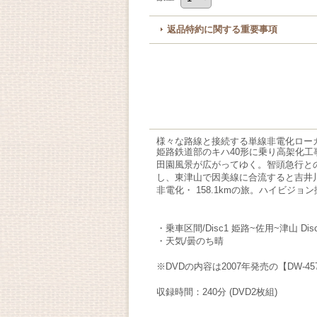
返品特約に関する重要事項
様々な路線と接続する単線非電化ロー
姫路鉄道部のキハ40形に乗り高架化
田園風景が広がってゆく。智頭急行と
し、東津山で因美線に合流すると吉井
非電化・ 158.1kmの旅。ハイビジョ
・乗車区間/Disc1 姫路~佐用~津山 Dis
・天気/曇のち晴
※DVDの内容は2007年発売の【DW-
収録時間：240分 (DVD2枚組)