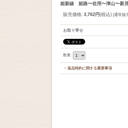
姫新線 姫路〜佐用〜津山〜新見 
販売価格
:
3,762円
(税込)
[
通常販
お取り寄せ
数量
:
返品特約に関する重要事項