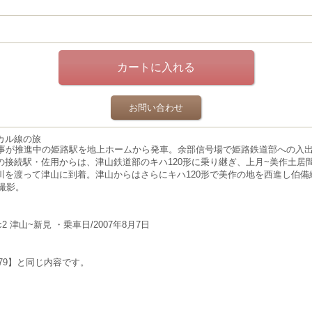
お問い合わせ
カル線の旅
工事が推進中の姫路駅を地上ホームから発車。余部信号場で姫路鉄道部への入
の接続駅・佐用からは、津山鉄道部のキハ120形に乗り継ぎ、上月~美作土居
川を渡って津山に到着。津山からはさらにキハ120形で美作の地を西進し伯
ン撮影。
c2 津山~新見 ・乗車日/2007年8月7日
4579】と同じ内容です。