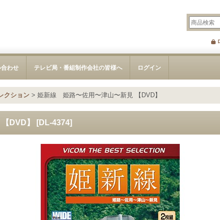
い合わせ
テレビ局・番組制作会社の皆様へ
ログイン
レクション
>
姫新線 姫路〜佐用〜津山〜新見 【DVD】
【DVD】
[
DL-4374
]