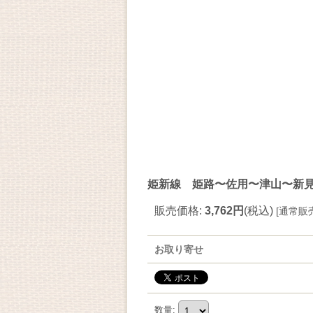
姫新線 姫路〜佐用〜津山〜新見 
販売価格
:
3,762円
(税込)
[
通常販
お取り寄せ
数量
: