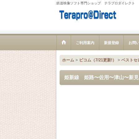
鉄道映像ソフト専門ショップ テラプロダイレクト
ご利用案内
新規登録
お問
ホーム
>
ビコム（7/21更新!）
>
ベストセ
姫新線 姫路〜佐用〜津山〜新見 