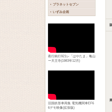
プラネットセブン
いずみ企画
夜行鈍行921レ「はやたま」亀山
ー天王寺(1983年12月)
旧国鉄形車両集 電気機関車EF6
6デモ映像(拡張版)