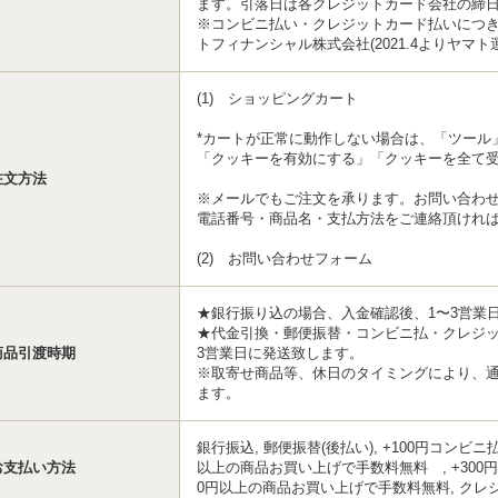
ます。引落日は各クレジットカード会社の締
※コンビニ払い・クレジットカード払いにつ
トフィナンシャル株式会社(2021.4よりヤマ
(1) ショッピングカート
*カートが正常に動作しない場合は、「ツール
「クッキーを有効にする」「クッキーを全て
注文方法
※メールでもご注文を承ります。お問い合わ
電話番号・商品名・支払方法をご連絡頂ければ
(2) お問い合わせフォーム
★銀行振り込の場合、入金確認後、1〜3営業
★代金引換・郵便振替・コンビニ払・クレジッ
商品引渡時期
3営業日に発送致します。
※取寄せ商品等、休日のタイミングにより、
ます。
銀行振込, 郵便振替(後払い), +100円コンビニ
お支払い方法
以上の商品お買い上げで手数料無料 , +300円
0円以上の商品お買い上げで手数料無料, クレ