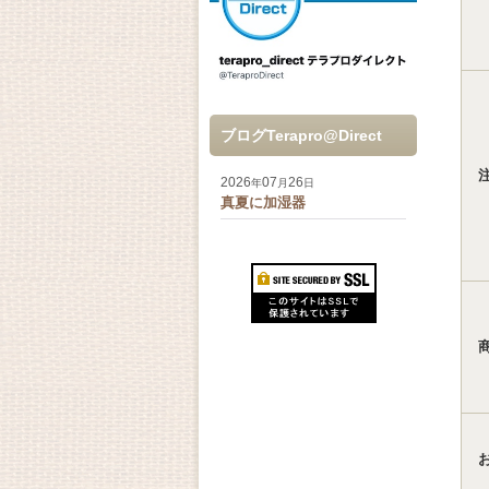
ブログTerapro@Direct
2026
07
26
年
月
日
真夏に加湿器