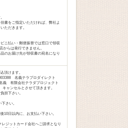
す。
・但書をご指定いただければ、弊社よ
ていただきます。
＞
ンビニ払い・郵便振替では窓口で領収
当店からは発行できません。
商品のお届け先が領収書の宛名になり
振込頂けます。
03388 名義テラプロダイレクト
1 名義 有限会社テラダプロジェクト
、キャンセルとさせて頂きます。
ご負担下さい。
い下さい。
着後10日以内に、お支払い下さい。
クレジットカード会社へご請求となり