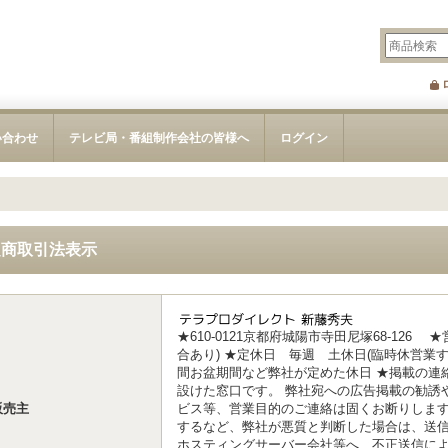
い合わせ
テレビ局・番組制作会社の皆様へ
ログイン
定商取引法表示
★610-0121京都府城陽市寺田尼塚68-126 ★
合あり) ★定休日 毎週 土休日(臨時休営業
間お盆期間など弊社が定めた休日 ★掲載の連
設けた窓口です。 弊社宛への広告掲載の勧誘
販売主
ビス等、営業目的のご連絡は固くお断りします
するなど、弊社が悪質と判断した場合は、送
ホスティングサーバー会社等へ、不正送信に