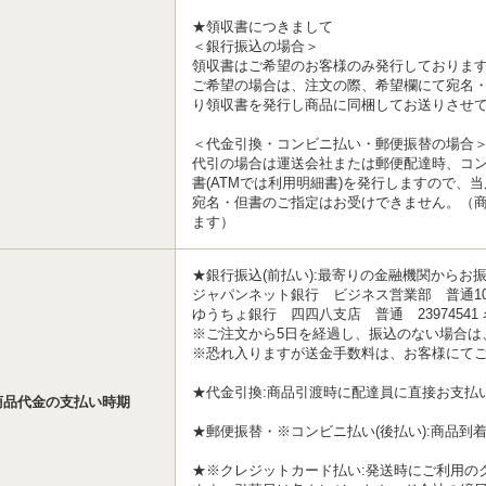
★領収書につきまして
＜銀行振込の場合＞
領収書はご希望のお客様のみ発行しておりま
ご希望の場合は、注文の際、希望欄にて宛名
り領収書を発行し商品に同梱してお送りさせ
＜代金引換・コンビニ払い・郵便振替の場合
代引の場合は運送会社または郵便配達時、コ
書(ATMでは利用明細書)を発行しますので、
宛名・但書のご指定はお受けできません。（
ます）
★銀行振込(前払い):最寄りの金融機関からお
ジャパンネット銀行 ビジネス営業部 普通10
ゆうちょ銀行 四四八支店 普通 2397454
※ご注文から5日を経過し、振込のない場合は
※恐れ入りますが送金手数料は、お客様にて
★代金引換:商品引渡時に配達員に直接お支払
商品代金の支払い時期
★郵便振替・※コンビニ払い(後払い):商品到
★※クレジットカード払い:発送時にご利用の