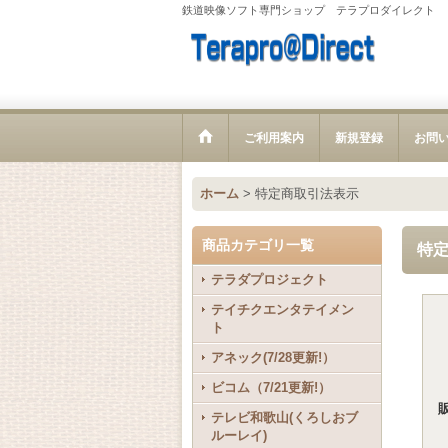
鉄道映像ソフト専門ショップ テラプロダイレクト
ご利用案内
新規登録
お問
ホーム
>
特定商取引法表示
商品カテゴリ一覧
特
テラダプロジェクト
テイチクエンタテイメン
ト
アネック(7/28更新!）
ビコム（7/21更新!）
テレビ和歌山(くろしおブ
ルーレイ)