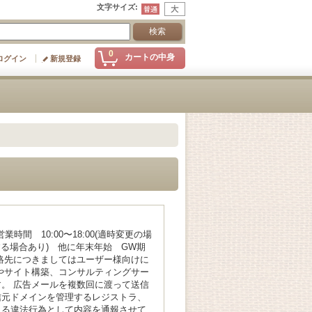
文字サイズ
:
0
カートの中身
ログイン
新規登録
営業時間 10:00〜18:00(適時変更の場
する場合あり) 他に年末年始 GW期
絡先につきましてはユーザー様向けに
やサイト構築、コンサルティングサー
。 広告メールを複数回に渡って送信
信元ドメインを管理するレジストラ、
よる違法行為として内容を通報させて