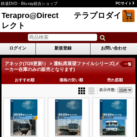
鉄道DVD・Blu-ray総合ショップ
PCサイト
Terapro@Direct テラプロダイ
レクト
ログイン
新規登録
お問い合わせ
アネック(7/28更新!） > 運転席展望ファイルシリーズ(メ
一覧
ーカー在庫のみの販売となります)
おすすめ順
価格の安い順
売れ筋順
表示件数
: