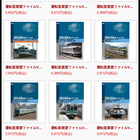
運転室展望ファイルVOL.1&2 JR西日本 223系新快速 姫路~長浜 (2枚組) 【DVD】
運転室展望ファイルVOL.5 JR西日本 223系新快速 京都~敦賀 【DVD】
運転室展望ファイルVOL.6 JR西日本 115系快速シティライナー(各駅停車区間) 山陽本線 徳山~岩国 【DVD】
5,852円
(税込)
3,971円
(税込)
4,389円
(税込)
運転室展望ファイルVOL.7 JR西日本 115系快速シティライナー 山陽本線 岩国~岡山 (3枚組) 【DVD】
運転室展望ファイルVOL.8 JR西日本 115系普通列車 岡山~相生/播州赤穂~姫路 【DVD】
運転室展望ファイルVOL.9 223系 快速マリンライナー 高松~岡山 【DVD】
7,942円
(税込)
4,389円
(税込)
3,971円
(税込)
運転室展望ファイルVOL.11 JR東日本 E231系普通列車 国府津~東京 (東海道本線) 【DVD】
運転室展望ファイルVOL.12 JR東日本 701系普通列車 常磐線 いわき~原ノ町 【DVD】
運転室展望ファイルVOL.14 JR西日本 413系普通列車 北陸本線 福井~金沢 【DVD】
3,971円
(税込)
3,971円
(税込)
3,971円
(税込)