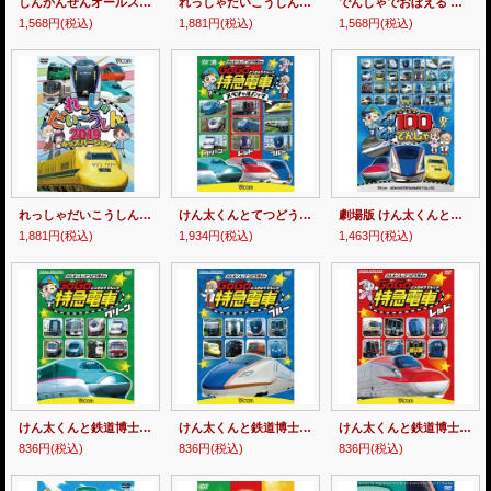
しんかんせんオールスターズ【DVD】
れっしゃだいこうしん2020 キッズバージョン【DVD】
でんしゃでおぼえる あいうえお 【DVD】
1,568円
(税込)
1,881円
(税込)
1,568円
(税込)
れっしゃだいこうしん2019 キッズバージョン【DVD】
けん太くんとてつどう博士の GoGo特急電車 スペシャルパック【DVD】
劇場版 けん太くんとてつどう博士の Go!Go!100のでんしゃ 【DVD】
1,881円
(税込)
1,934円
(税込)
1,463円
(税込)
けん太くんと鉄道博士の GoGo特急電車 グリーン E5系新幹線とかっこいい特急たち 【DVD】
けん太くんと鉄道博士の GoGo特急電車 ブルー E7系・W7系新幹線とかっこいい特急たち【DVD】
けん太くんと鉄道博士の GoGo特急電車 レッド E6系新幹線とかっこいい特急たち【DVD】
836円
(税込)
836円
(税込)
836円
(税込)