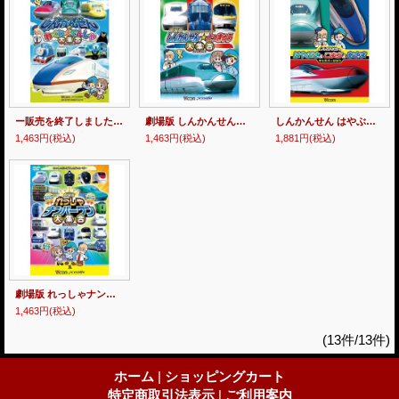
ー販売を終了しましたー 劇場版 しんかんせんとわくわくでんしゃ大集合 【DVD】
劇場版 しんかんせん☆とっきゅう大集合 【DVD】
しんかんせん はやぶさ&こまち&あさま キッズバージョン 【DVD】
1,463円
(税込)
1,463円
(税込)
1,881円
(税込)
劇場版 れっしゃナンバーワン大集合 【DVD】
1,463円
(税込)
(13件/13件)
ホーム
|
ショッピングカート
特定商取引法表示
|
ご利用案内