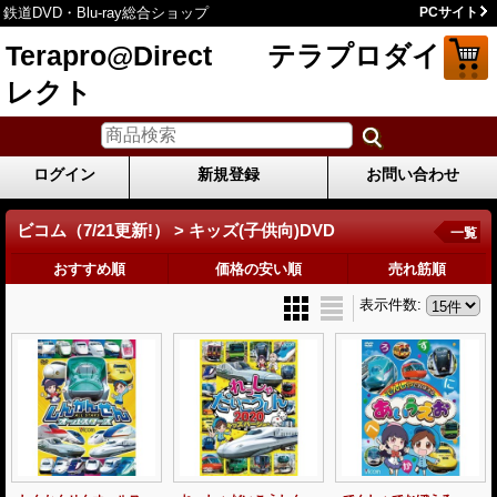
鉄道DVD・Blu-ray総合ショップ
PCサイト
Terapro@Direct テラプロダイ
レクト
ログイン
新規登録
お問い合わせ
ビコム（7/21更新!） > キッズ(子供向)DVD
一覧
おすすめ順
価格の安い順
売れ筋順
表示件数
: