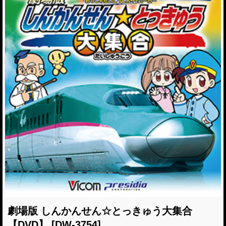
劇場版 しんかんせん☆とっきゅう大集合
【DVD】
[DW-3754]