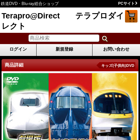
鉄道DVD・Blu-ray総合ショップ
PCサイト
Terapro@Direct テラプロダイ
レクト
ログイン
新規登録
お問い合わせ
商品詳細
キッズ(子供向)DVD