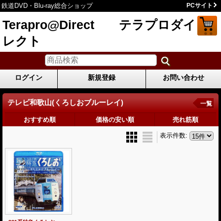
鉄道DVD・Blu-ray総合ショップ
PCサイト
Terapro@Direct テラプロダイ
レクト
ログイン
新規登録
お問い合わせ
テレビ和歌山(くろしおブルーレイ)
一覧
おすすめ順
価格の安い順
売れ筋順
表示件数
: