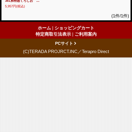
381系特急くろしお 新宮ー新大阪 運転室展望ブルーレイ【BD】
5,957円
(税込)
(1件/1件)
ホーム
|
ショッピングカート
特定商取引法表示
|
ご利用案内
PCサイト
(C)TERADA PROJRCT.INC／Terapro Direct