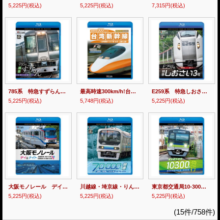
5,225円
(税込)
5,225円
(税込)
7,315円
(税込)
785系 特急すずらん 札幌〜室蘭【BD】
最高時速300km/h!台湾新幹線 ブルーレイ復刻版 【BD】
E259系 特急しおさい3号 東京〜銚子【BD】
5,225円
(税込)
5,748円
(税込)
5,225円
(税込)
大阪モノレール デイ＆ナイト 3000系 本線往復【昼・夜】/1000系 彩都線 往復【昼】【BD】
川越線・埼京線・りんかい線 70-000形 快速 川越〜大崎〜新木場【BD】
東京都交通局10-300形 急行 都営新宿線&京王線・相模原線 本八幡〜新宿〜橋本【BD】
5,225円
(税込)
5,225円
(税込)
5,225円
(税込)
(15件/758件)