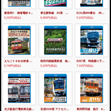
新発売!! 南海電鉄 6000系 高野線 快速急行 難波〜橋本 往復【BD】
東北新幹線 E5系 はやぶさ 新青森〜東京【BD】
E131系800番台 JR仙石線 あおば通〜石巻【BD】
5,225円
(税込)
8,360円
(税込)
5,225円
(税込)
えちごトキめき鉄道 国鉄形観光急行 413・455系 普通 妙高高原〜直江津／急行1号 直江津〜市振【BD】
秋田内陸縦貫鉄道 急行もりよし 秋田内陸線 角館〜鷹巣【BD】
E257系 特急踊り子 東京〜伊東〜伊豆急下田【BD】
5,748円
(税込)
5,225円
(税込)
7,315円
(税込)
北大阪急行電鉄南北線9000形＆Osaka Metro御堂筋線21系 箕面萱野〜江坂〜なかもず 往復【BD】
京成3100形 アクセス特急&エアポート快特 成田空港〜押上〜泉岳寺〜羽田空港第1・第2ターミナル【BD】
東武野田線 急行 8000系8111F編成 大宮〜柏〜船橋 往復【BD】