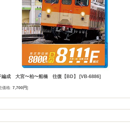
11F編成 大宮〜柏〜船橋 往復【BD】
[
VB-6886
]
売価格
:
7,700円
]