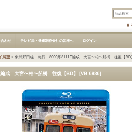
い合わせ
テレビ局・番組制作会社の皆様へ
ログイン
イ展望
>
東武野田線 急行 8000系8111F編成 大宮〜柏〜船橋 往復【BD
1F編成 大宮〜柏〜船橋 往復【BD】
[
VB-6886
]