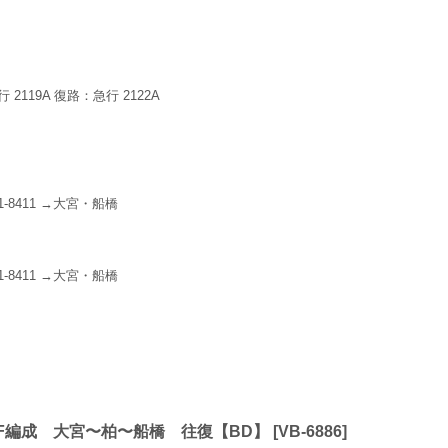
2119A 復路：急行 2122A
8811-8411 →大宮・船橋
8811-8411 →大宮・船橋
11F編成 大宮〜柏〜船橋 往復【BD】
[
VB-6886
]