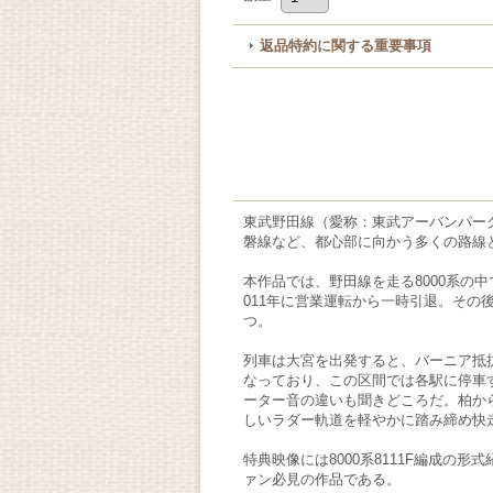
返品特約に関する重要事項
東武野田線（愛称：東武アーバンパーク
磐線など、都心部に向かう多くの路線
本作品では、野田線を走る8000系の中
011年に営業運転から一時引退。その
つ。
列車は大宮を出発すると、バーニア抵
なっており、この区間では各駅に停車
ーター音の違いも聞きどころだ。柏か
しいラダー軌道を軽やかに踏み締め快
特典映像には8000系8111F編成
ァン必見の作品である。