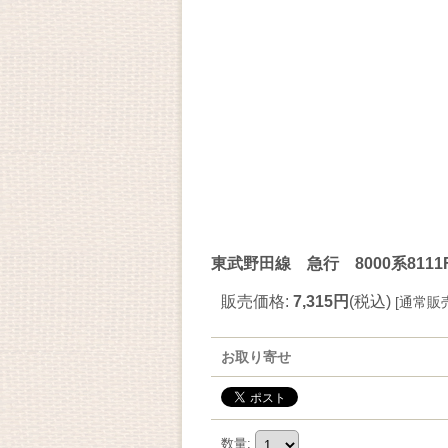
東武野田線 急行 8000系81
販売価格
:
7,315円
(税込)
[
通常販
お取り寄せ
数量
: