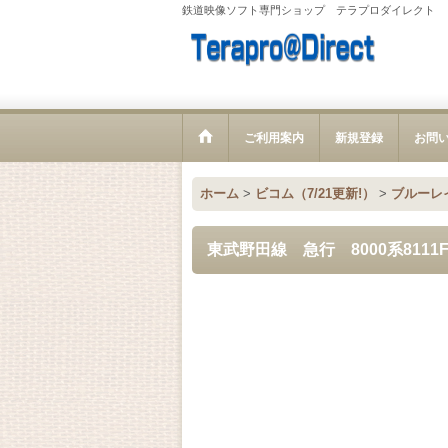
鉄道映像ソフト専門ショップ テラプロダイレクト
ご利用案内
新規登録
お問
ホーム
>
ビコム（7/21更新!）
>
ブルーレ
東武野田線 急行 8000系811