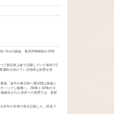
.7kmの路線。東武伊勢崎線やJR常
はかつて東武東上線で活躍していた車両で2
営業運転を続けている特殊な経歴を持
と通過。途中の春日部〜運河間は単線と
チバックし船橋へ。2M車と1M車のモ
に複線化された逆井〜六実間では、真新
躍する往年の名車の姿を記録した。鉄道フ