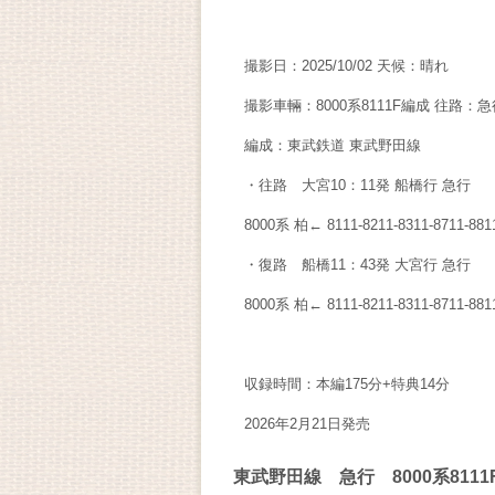
撮影日：2025/10/02 天候：晴れ
撮影車輛：8000系8111F編成 往路：急行 
編成：東武鉄道 東武野田線
・往路 大宮10：11発 船橋行 急行
8000系 柏← 8111-8211-8311-8711-
・復路 船橋11：43発 大宮行 急行
8000系 柏← 8111-8211-8311-8711-
収録時間：本編175分+特典14分
2026年2月21日発売
東武野田線 急行 8000系81