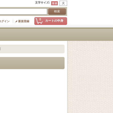
文字サイズ
:
0
カートの中身
ログイン
新規登録
】