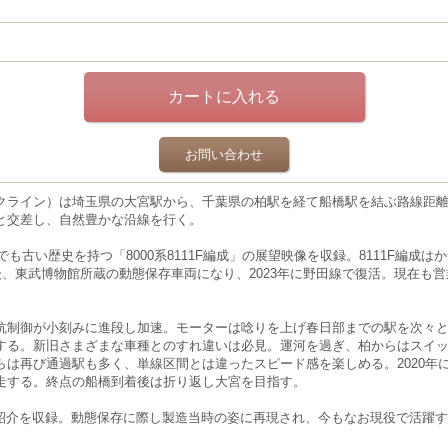
お問い合わせ
ライン）は埼玉県の大宮駅から、千葉県の柏駅を経て船橋駅を結ぶ路線距離62
と交差し、自然豊かな沿線を行く。
でも古い歴史を持つ「8000系8111F編成」の展望映像を収録。8111F編成
後、東武博物館所蔵の動態保存車両になり、2023年に野田線で復活。現在も
抗制御が小刻みに進段し加速。モーターは唸りを上げ春日部までの駅を次々
する。新旧さまざまな車種とのすれ違いは必見。運河を過ぎ、柏からはスイッ
らは再び通過駅も多く、単線区間とは違ったスピード感を楽しめる。2020年
走する。終点の船橋到着後は折り返し大宮を目指す。
の形式紹介を収録。動態保存に際し製造当時の姿に再現され、今もなお現役で活