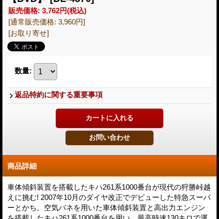
販売価格
:
3,762円
(税込)
[通常販売価格
:
3,960円
]
[お取り寄せ]
数量
:
返品特約に関する重要事項
商品詳細
車体傾斜装置を搭載したキハ261系1000番台が現代の狩勝峠越
えに挑む! 2007年10月のダイヤ改正でデビューした特急スーパ
ーとかち。空気バネを用いた車体傾斜装置と高出力エンジン
を搭載したキハ261系1000番台を用い、最高時速130キロで運