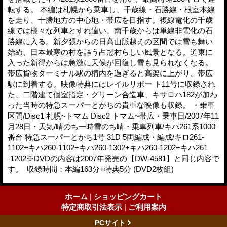
転する。 本編は札幌から乗車し、千歳線・石勝線・根室本線
を走り、十勝地方の中心地・帯広を目指す。複線電化の千歳
線では様々な列車とすれ違い、南千歳からは単線非電化の石
勝線に入る。新夕張からの日高山脈越えの区間では雪も舞い
始め、日本最寒の村を謳う占冠村らしい風景となる。道東に
入った新得からは急激に天候が回復し雪も見られなくなる。
帯広貨物ターミナル駅の構内を過ぎると高架に上がり、帯広
駅に到着する。映像特典にはレイルリポー ト11号に収録され
た、二階建て個室指定・グリーン合造車、キサロハ182が加わ
った当時の特急スーパーとかちの貴重な映像も収録。 ・乗車
区間/Disc1 札幌~トマム Disc2 トマム~帯広・乗車日/2007年11
月28日・天気/晴のち一時雪のち晴・乗車列車/キハ261系1000
番台 特急スーパーとかち1号 31D 5両編成・編成/キロ261-
1102+キハ260-1102+キハ260-1302+キハ260-1202+キハ261
-1202※DVDの内容は2007年発売の【DW-4581】と同じ内容で
す。 収録時間：本編163分+特典5分 (DVD2枚組)
ホーム
|
ショッピングカート
特定商取引法表示
|
ご利用案内
PCサイト