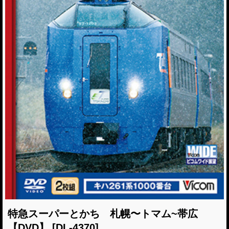
特急スーパーとかち 札幌〜トマム~帯広
【DVD】
[DL-4370]