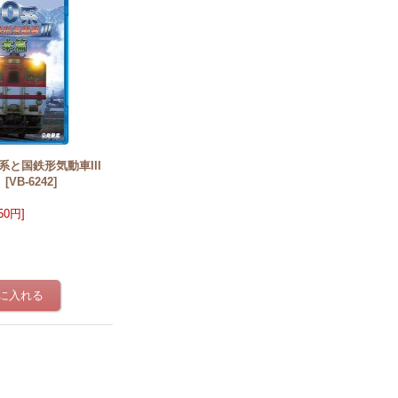
系と国鉄形気動車III
】
[
VB-6242
]
950円
]