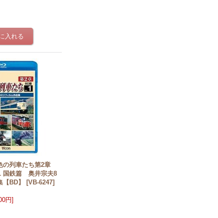
色の列車たち第2章
.1 国鉄篇 奥井宗夫8
集【BD】
[
VB-6247
]
800円
]