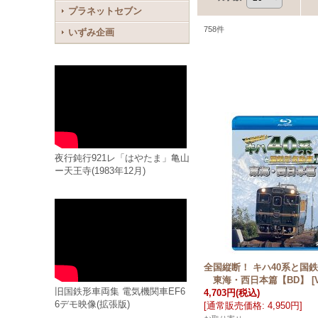
プラネットセブン
758
件
いずみ企画
夜行鈍行921レ「はやたま」亀山
ー天王寺(1983年12月)
全国縦断！ キハ40系と国鉄
東海・西日本篇【BD】
[
旧国鉄形車両集 電気機関車EF6
4,703円
(税込)
6デモ映像(拡張版)
[
通常販売価格
:
4,950円
]