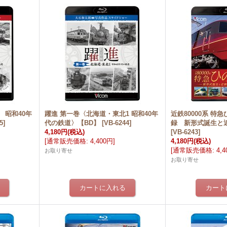
 昭和40年
躍進 第一巻〈北海道・東北1 昭和40年
近鉄80000系 特
5
]
代の鉄道〉【BD】
[
VB-6244
]
録 新形式誕生と
4,180円
(税込)
[
VB-6243
]
[
通常販売価格
:
4,400円
]
4,180円
(税込)
[
通常販売価格
:
4,
お取り寄せ
お取り寄せ