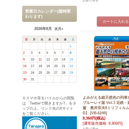
お取り寄せ
営業日カレンダー(随時変
わります)
2026年8月
次月»
日
月
火
水
木
金
土
1
2
3
4
5
6
7
8
9
10
11
12
13
14
15
16
17
18
19
20
21
22
23
24
25
26
27
28
29
30
31
よみがえる総天然色の列車
※スマホ等モバイルからの閲覧
ブルーレイ版 Vol.3 近鉄
は「Twitterで開きますか?」をタ
篇 奥井宗夫8ミリフィル
ップの上、リンク先のXサイト
D】
[
VB-6249
]
をご覧ください。
8,360円
(税込)
[
通常販売価格
:
8,800円
]
お取り寄せ