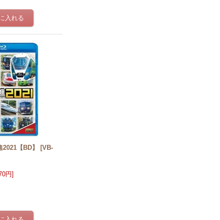
2021【BD】
[
VB-
970円
]