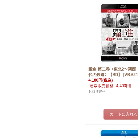
躍進 第二巻〈東北2〜関西
代の鉄道〉【BD】
[
VB-624
4,180円
(税込)
[
通常販売価格
:
4,400円
]
お取り寄せ