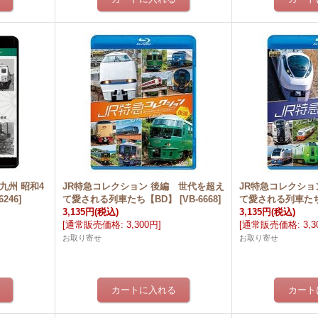
九州 昭和4
JR特急コレクション 後編 世代を超え
JR特急コレクショ
6246
]
て愛される列車たち【BD】
[
VB-6668
]
て愛される列車た
3,135円
(税込)
3,135円
(税込)
[
通常販売価格
:
3,300円
]
[
通常販売価格
:
3,
お取り寄せ
お取り寄せ