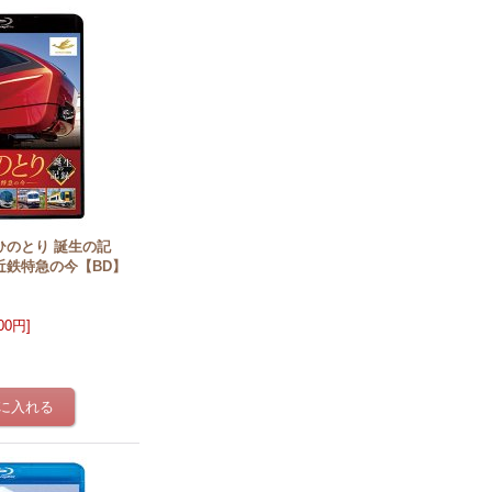
急ひのとり 誕生の記
近鉄特急の今【BD】
400円
]