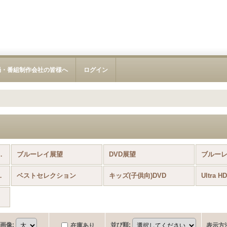
局・番組制作会社の皆様へ
ログイン
!） (全商品)
ブルーレイ展望
DVD展望
ブルー
イ（4K）鉄道
ベストセレクション
キッズ(子供向)DVD
画像
:
並び順
:
在庫あり
表示方