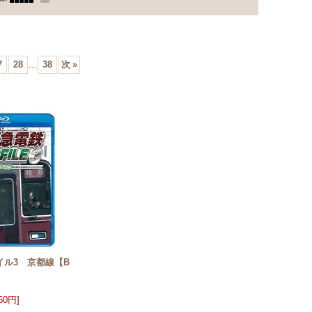
7
28
...
38
次
»
イル3 京都線【B
950円
]