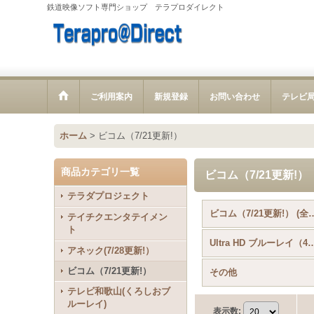
鉄道映像ソフト専門ショップ テラプロダイレクト
ご利用案内
新規登録
お問い合わせ
テレビ
ホーム
>
ビコム（7/21更新!）
商品カテゴリ一覧
ビコム（7/21更新!）
テラダプロジェクト
ビコム（7/21更新
テイチクエンタテイメン
ト
Ultra HD ブルーレ
アネック(7/28更新!）
ビコム（7/21更新!）
その他
テレビ和歌山(くろしおブ
ルーレイ)
表示数
: