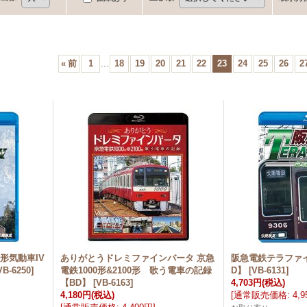
«
前
1
...
18
19
20
21
22
23
24
25
26
2
形気動車IV
ありがとうドレミファインバータ 京急
阪急電鉄テラファ
VB-6250
]
電鉄1000形&2100形 歌う電車の記録
D】
[
VB-6131
]
【BD】
[
VB-6163
]
4,703円
(税込)
4,180円
(税込)
[
通常販売価格
:
4,