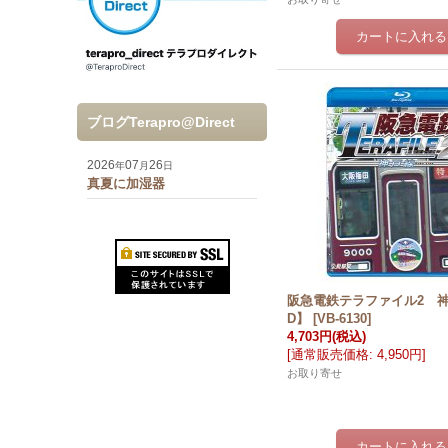
ブログTerapro@Direct
2026
07
26
年
月
日
真夏に加湿器
阪急電鉄テラファイル2 
D】
[
VB-6130
]
4,703円
(税込)
[
通常販売価格
:
4,950円
]
お取り寄せ