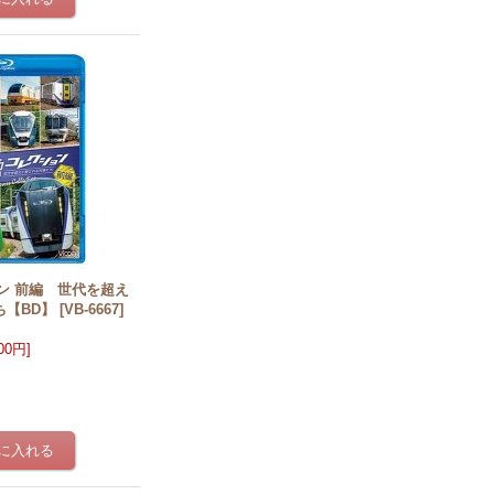
ン 前編 世代を超え
ち【BD】
[
VB-6667
]
300円
]