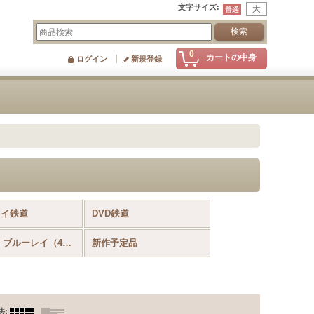
文字サイズ
:
0
カートの中身
ログイン
新規登録
レイ鉄道
DVD鉄道
Ultra HD ブルーレイ（4K）風景・景色ほか
新作予定品
法
: