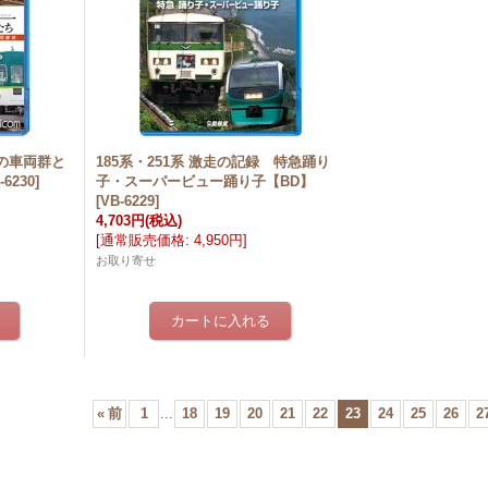
の車両群と
185系・251系 激走の記録 特急踊り
-6230
]
子・スーパービュー踊り子【BD】
[
VB-6229
]
4,703円
(税込)
[
通常販売価格
:
4,950円
]
お取り寄せ
«
前
1
...
18
19
20
21
22
23
24
25
26
2