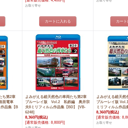
[
通常販売価格
:
4,400円
]
お取り寄せ
お取り寄せ
たち第2章
よみがえる総天然色の車両たち第2章
よみがえる総天然
・路面電車
ブルーレイ版 Vol.2 私鉄編 奥井宗
ブルーレイ版 Vol
ム作品集【B
夫8ミリフィルム作品集【BD】
[
VB-
ミリフィルム作品
6248
]
8,360円
(税込)
8,360円
(税込)
[
通常販売価格
:
8,
[
通常販売価格
:
8,800円
]
お取り寄せ
お取り寄せ