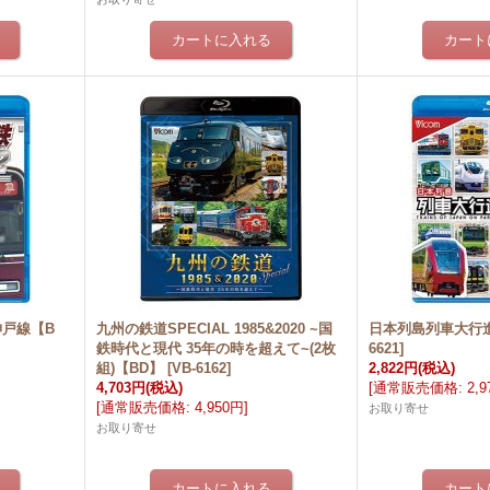
神戸線【B
九州の鉄道SPECIAL 1985&2020 ~国
日本列島列車大行進
鉄時代と現代 35年の時を超えて~(2枚
6621
]
組)【BD】
[
VB-6162
]
2,822円
(税込)
4,703円
(税込)
[
通常販売価格
:
2,
[
通常販売価格
:
4,950円
]
お取り寄せ
お取り寄せ