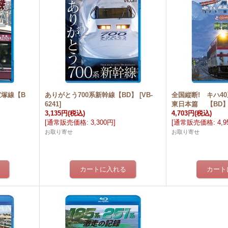
宝塚線【B
ありがとう700系新幹線【BD】
[
VB-
全国縦断! キハ40
6241
]
東日本篇 【BD
3,135円
(税込)
4,703円
(税込)
[
通常販売価格
:
3,300円
]
[
通常販売価格
:
4,
お取り寄せ
お取り寄せ