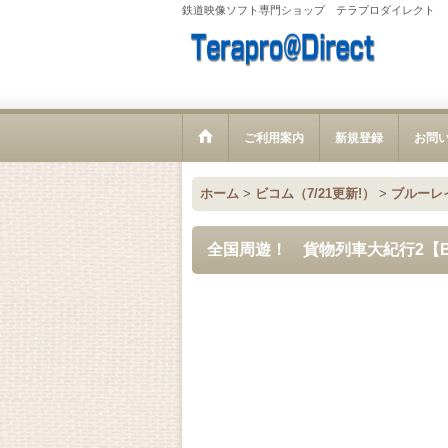
鉄道映像ソフト専門ショップ テラプロダイレクト
ご利用案内
新規登録
お問
ホーム
>
ビコム（7/21更新!）
>
ブルーレ
全国周遊！ 貨物列車大紀行2【