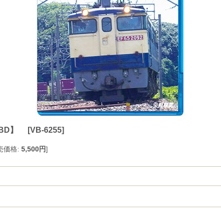
【BD】
[
VB-6255
]
売価格
:
5,500円
]