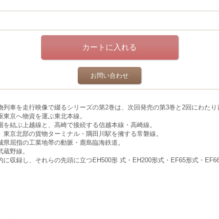
お問い合わせ
。
物列車を走行映像で綴るシリーズの第
2
巻は、
次回発売の第3巻と2回にわた
駆東京へ物資を運ぶ東北本線。
圏を結ぶ上越線と、高崎で接続する信越本線・高崎線。
、東京北部の貨物ターミナル・隅田川駅を擁する常磐線。
城県屈指の工業地帯の動脈・鹿島臨海鉄道。
武蔵野線。
収録し、それらの先頭に立つEH500形 式・EH200形式・EF65形式・EF6