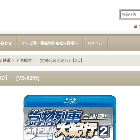
い合わせ
テレビ局・番組制作会社の皆様へ
ログイン
イ鉄道
>
全国周遊！ 貨物列車大紀行2【BD】
BD】
[
VB-6255
]