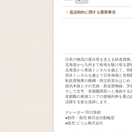
返品特約に関する重要事項
日本の物流の屋台骨を支える鉄道貨物
北海道から九州まで各地を駆け巡る貨
北海道から青函トンネルを越えて、長
清水トンネルを越えて日本海側と首都
私鉄貨物東の横綱・秩父鉄道をはじめ
総武本線とその支線・新金貨物線。茨
そして次号・首都圏西部へと連絡する
首都圏の東側エリアの貨物列車を重点的に
活躍する姿を追跡します。
ナレーター:羽川英樹
●制作・発売:株式会社動輪堂
●販売:ビコム株式会社