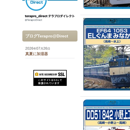
ブログTerapro@Direct
2026
07
26
年
月
日
真夏に加湿器