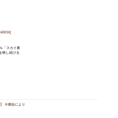
-60034
]
゙ル「スカイ展
を映し続ける
BD】 ※都合により