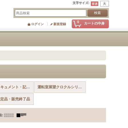
文字サイズ
:
0
カートの中身
ログイン
新規登録
その他ドキュメント・記録作品【Blu-ray Disc】
運転室展望クロクルシリーズ【DVD】
未定品・販売終了品
法
: