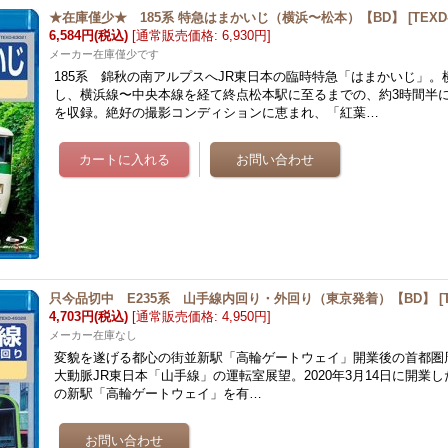
★在庫僅少★ 185系 特急はまかいじ（横浜〜松本）【BD】
[
TEXD
6,584円
(税込)
[
通常販売価格
:
6,930円
]
メーカー在庫僅少です
185系 錦秋の南アルプスへJR東日本の臨時特急「はまかいじ」。
し、横浜線〜中央本線を経て終点松本駅に至るまでの、約3時間半
を収録。絶好の撮影コンディションに恵まれ、「紅葉…
只今品切中 E235系 山手線内回り・外回り（東京発着）【BD】
[
4,703円
(税込)
[
通常販売価格
:
4,950円
]
メーカー在庫なし
変貌を遂げる都心の街並新駅「高輪ゲートウェイ」開業後の首都圏
大動脈JR東日本「山手線」の運転室展望。2020年3月14日に開業し
の新駅「高輪ゲートウェイ」を有…