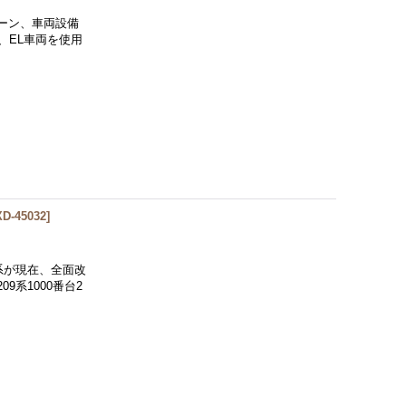
シーン、車両設備
L、EL車両を使用
D-45032
]
3系が現在、全面改
系1000番台2