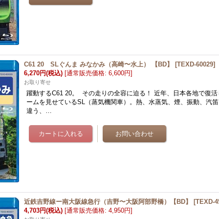
C61 20 SLぐんま みなかみ（高崎〜水上） 【BD】
[
TEXD-60029
]
6,270円
(税込)
[
通常販売価格
:
6,600円
]
お取り寄せ
躍動するC61 20。 その走りの全容に迫る！ 近年、日本各地で復
ームを見せているSL（蒸気機関車）。熱、水蒸気、煙、振動、汽
違う、…
近鉄吉野線ー南大阪線急行（吉野〜大阪阿部野橋）【BD】
[
TEXD-4
4,703円
(税込)
[
通常販売価格
:
4,950円
]