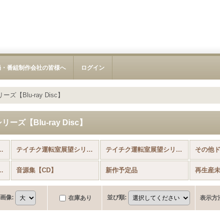
局・番組制作会社の皆様へ
ログイン
【Blu-ray Disc】
ズ【Blu-ray Disc】
イメント (全商品)
テイチク運転室展望シリーズ【Blu-ray Disc】
テイチク運転室展望シリーズ【DVD】
ト・記録作品【DVD】
音源集【CD】
新作予定品
再生産
画像
:
並び順
:
在庫あり
表示方