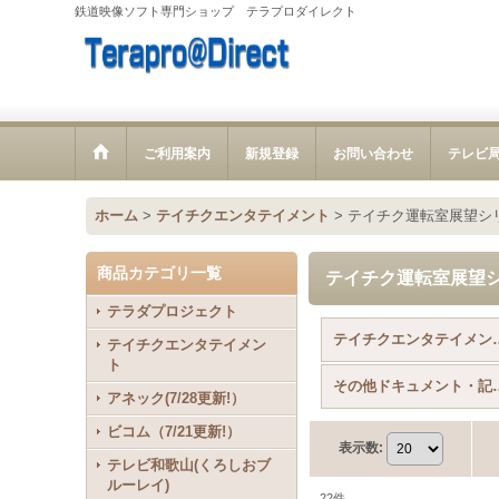
鉄道映像ソフト専門ショップ テラプロダイレクト
ご利用案内
新規登録
お問い合わせ
テレビ
ホーム
>
テイチクエンタテイメント
>
テイチク運転室展望シリーズ
商品カテゴリ一覧
テイチク運転室展望シリー
テラダプロジェクト
テイチクエンタテ
テイチクエンタテイメン
ト
その他ドキュメン
アネック(7/28更新!）
ビコム（7/21更新!）
表示数
:
テレビ和歌山(くろしおブ
ルーレイ)
22
件