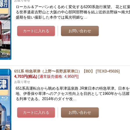
お取り寄せ
ローカル＆アーバンめくるめく変化する6200系急行展望。 花と紅
る世界遺産吉野山と大阪の中心部阿部野橋を結ぶ近鉄吉野線〜南大
盛期を狙い撮影した本作では風光明媚な…
651系 特急草津（上野〜長野原草津口）【BD】
[
TEXD-45026
]
4,703円
(税込)
[
通常販売価格
:
4,950円
]
お取り寄せ
651系高運転台から眺める草津温泉路 JR東日本の特急草津。日本
地、伊香保や草津へのアクセス性向上を目的として1960年から活
る列車である。2014年のダイヤ改…