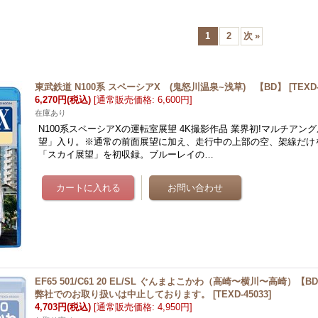
1
2
次
»
東武鉄道 N100系 スペーシアX (鬼怒川温泉~浅草) 【BD】
[
TEXD
6,270円
(税込)
[
通常販売価格
:
6,600円
]
在庫あり
N100系スペーシアXの運転室展望 4K撮影作品 業界初!マルチアンク
望」入り。※通常の前面展望に加え、走行中の上部の空、架線だけ
「スカイ展望」を初収録。ブルーレイの…
EF65 501/C61 20 EL/SL ぐんまよこかわ（高崎〜横川〜高崎）【
弊社でのお取り扱いは中止しております。
[
TEXD-45033
]
4,703円
(税込)
[
通常販売価格
:
4,950円
]