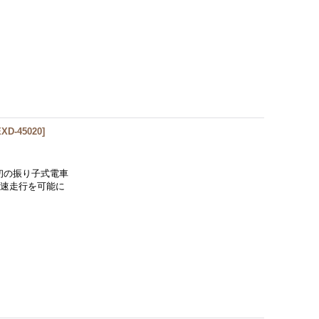
EXD-45020
]
本初の振り子式電車
高速走行を可能に