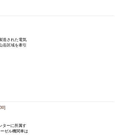
製造された電気
・山岳区域を牽引
30
]
センターに所属す
ィーゼル機関車は