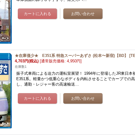
★在庫僅少★ E351系 特急スーパーあずさ (松本〜新宿)【BD】
[
T
4,703円
(税込)
[
通常販売価格
:
4,950円
]
在庫数1
振子式車両による迫力の運転室展望！ 1994年に登場したJR東日
E351系。軽量かつ低重心なボディを内転させることでカーブでの
し、通勤・レジャー客の高速輸送…