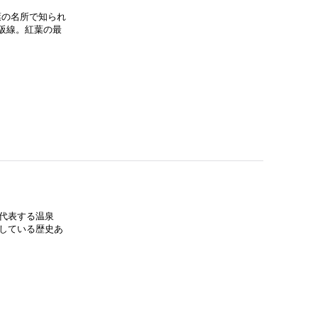
葉の名所で知られ
阪線。紅葉の最
を代表する温泉
躍している歴史あ