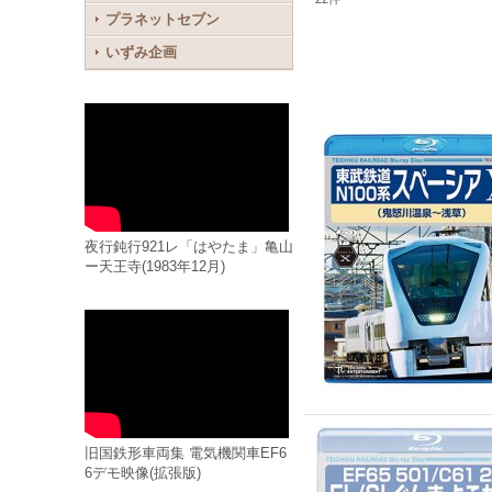
プラネットセブン
いずみ企画
夜行鈍行921レ「はやたま」亀山
ー天王寺(1983年12月)
旧国鉄形車両集 電気機関車EF6
6デモ映像(拡張版)