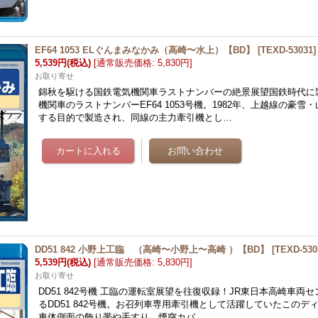
EF64 1053 ELぐんまみなかみ（高崎〜水上）【BD】
[
TEXD-53031
]
5,539円
(税込)
[
通常販売価格
:
5,830円
]
お取り寄せ
錦秋を駆ける国鉄電気機関車ラストナンバーの絶景展望国鉄時代に
機関車のラストナンバーEF64 1053号機。1982年、上越線の豪雪
する目的で製造され、同線の主力牽引機とし…
DD51 842 小野上工臨 （高崎〜小野上〜高崎 ）【BD】
[
TEXD-530
5,539円
(税込)
[
通常販売価格
:
5,830円
]
お取り寄せ
DD51 842号機 工臨の運転室展望を往復収録！JR東日本高崎車両
るDD51 842号機。お召列車専用牽引機として活躍していたこのデ
車体側面の飾り帯や手すり、煙突カバ…