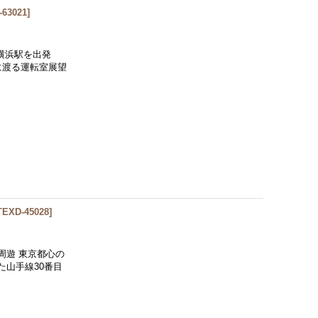
-63021
]
横浜駅を出発
に渡る運転室展望
TEXD-45028
]
周遊 東京都心の
た山手線30番目