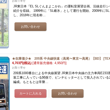
お取り寄せ
JR東日本『EL SLぐんまよこかわ」の運転室展望企画、沿線走行
紹介を収録。 1999年に「SL碓氷」として運行を開始、2009年にS
し、2018年に現名称…
★在庫僅少★ 209系 中央線快速（高尾〜東京〜高尾）【BD】
[
TEX
4,703円
(税込)
[
通常販売価格
:
4,950円
]
お取り寄せ
209系1000番台による中央線展望 JR東日本中央線の主力車両E23
装工事に入っている関係で、ピンチヒッターとして投入されている209
編成。もともとは常磐…