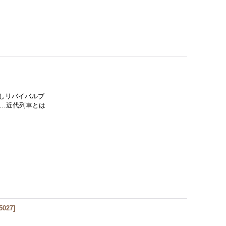
活しリバイバルブ
笛…近代列車とは
5027
]