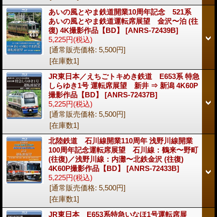
あいの風とやま鉄道開業10周年記念 521系
あいの風とやま鉄道運転席展望 金沢〜泊 (往
復) 4K撮影作品【BD】
[ANRS-72439B]
5,225円
(税込)
[通常販売価格
:
5,500円
]
[在庫数1]
JR東日本／えちごトキめき鉄道 E653系 特急
しらゆき1号 運転席展望 新井 ⇒ 新潟 4K60P
撮影作品【BD】
[ANRS-72437B]
5,225円
(税込)
[通常販売価格
:
5,500円
]
[在庫数1]
北陸鉄道 石川線開業110周年 浅野川線開業
100周年記念運転席展望 石川線：鶴来〜野町
(往復)／浅野川線：内灘〜北鉄金沢 (往復)
4K60P撮影作品【BD】
[ANRS-72433B]
5,225円
(税込)
[通常販売価格
:
5,500円
]
[在庫数1]
JR東日本 E653系特急いなほ1号運転席展