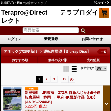
鉄道DVD・Blu-ray総合ショップ
PCサイト
Terapro@Direct テラプロダイ
レクト
ログイン
新規登録
お問い合わせ
アネック(7/28更新!） > 運転席展望【Blu-ray Disc】
一覧
おすすめ順
価格の安い順
売れ筋順
表示件数
:
...
1
2
3
15
次
»
新発売!! JR東海 373系 特急ふじかわ5号運
転席展望 静岡 → 甲府 4K撮影作品【BD】
[ANRS-72446B]
5,225円
(税込)