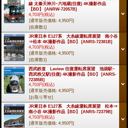
線 太秦天神川~六地蔵(往復) 4K撮影作品
【BD】
[ANRW-72057B]
4,703円
(税込)
[通常販売価格
:
4,950円
]
[在庫数1]
JR東日本 E127系 大糸線運転席展望 南小谷
⇒松本 4K撮影作品【BD】
[ANRS-72381B]
4,703円
(税込)
[通常販売価格
:
4,950円
]
[在庫数1]
西武鉄道 Laview 往復運転席展望 池袋駅~
西武秩父駅(往復) 4K撮影作品【BD】
[ANRS-
72385B]
4,703円
(税込)
[通常販売価格
:
4,950円
]
[お取り寄せ]
JR東日本 E127系 大糸線運転席展望 松本⇒
南小谷 4K撮影作品【BD】
[ANRS-72379B]
4,703円
(税込)
[通常販売価格
:
4,950円
]