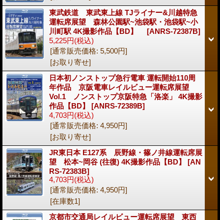
東武鉄道 東武東上線 TJライナー&川越特急
運転席展望 森林公園駅~池袋駅・池袋駅~小
川町駅 4K撮影作品【BD】
[ANRS-72387B]
5,225円
(税込)
[通常販売価格
:
5,500円
]
[お取り寄せ]
日本初ノンストップ急行電車 運転開始110周
年作品 京阪電車レイルビュー運転席展望
Vol.1 ノンストップ京阪特急「洛楽」 4K撮影
作品【BD】
[ANRS-72389B]
4,703円
(税込)
[通常販売価格
:
4,950円
]
[お取り寄せ]
JR東日本 E127系 辰野線・篠ノ井線運転席展
望 松本~岡谷 (往復) 4K撮影作品【BD】
[AN
RS-72383B]
4,703円
(税込)
[通常販売価格
:
4,950円
]
[在庫数1]
京都市交通局レイルビュー運転席展望 東西