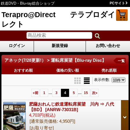
鉄道DVD・Blu-ray総合ショップ
PCサイト
Terapro@Direct テラプロダイ
レクト
ログイン
新規登録
お問い合わせ
アネック(7/28更新!） > 運転席展望【Blu-ray Disc】
一覧
おすすめ順
価格の安い順
売れ筋順
表示件数
:
...
...
«
前
1
3
4
5
15
次
»
肥薩おれんじ鉄道運転席展望 川内 ⇒ 八代
【BD】
[ANRW-73031B]
4,703円
(税込)
[通常販売価格
:
4,950円
]
[お取り寄せ]