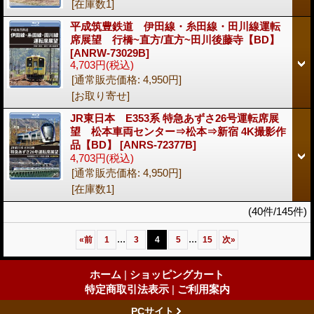
[在庫数1]
平成筑豊鉄道 伊田線・糸田線・田川線運転
席展望 行橋~直方/直方~田川後藤寺【BD】
[ANRW-73029B]
4,703円
(税込)
[通常販売価格
:
4,950円
]
[お取り寄せ]
JR東日本 E353系 特急あずさ26号運転席展
望 松本車両センター⇒松本⇒新宿 4K撮影作
品【BD】
[ANRS-72377B]
4,703円
(税込)
[通常販売価格
:
4,950円
]
[在庫数1]
(40件/145件)
...
...
«
前
1
3
4
5
15
次
»
ホーム
|
ショッピングカート
特定商取引法表示
|
ご利用案内
PCサイト