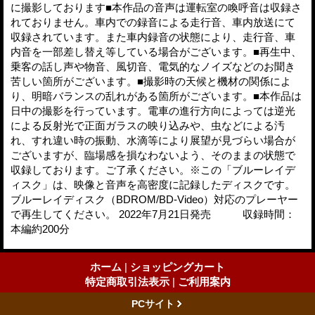
に撮影しております■本作品の音声は運転室の喚呼音は収録さ
れておりません。車内での録音による走行音、車内放送にて
収録されています。また車内録音の状態により、走行音、車
内音を一部差し替え等している場合がございます。■再生中、
乗客の話し声や物音、風切音、電気的なノイズなどのお聞き
苦しい箇所がございます。■撮影時の天候と機材の関係によ
り、明暗バランスの乱れがある箇所がございます。■本作品は
日中の撮影を行っています。電車の進行方向によっては逆光
による反射光で正面ガラスの映り込みや、虫などによる汚
れ、すれ違い時の振動、水滴等により展望が見づらい場合が
ございますが、臨場感を損なわないよう、そのままの状態で
収録しております。ご了承ください。※この「ブルーレイデ
ィスク」は、映像と音声を高密度に記録したディスクです。
ブルーレイディスク（BDROM/BD-Video）対応のプレーヤー
で再生してください。 2022年7月21日発売 収録時間：
本編約200分
ホーム
|
ショッピングカート
特定商取引法表示
|
ご利用案内
PCサイト