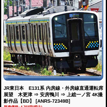
JR東日本 E131系 内房線・外房線直通運転席
展望 木更津 ⇒ 安房鴨川 ⇒ 上総一ノ宮 4K撮
影作品【BD】
[ANRS-72349B]
販売価格
:
4,703円
(税込)