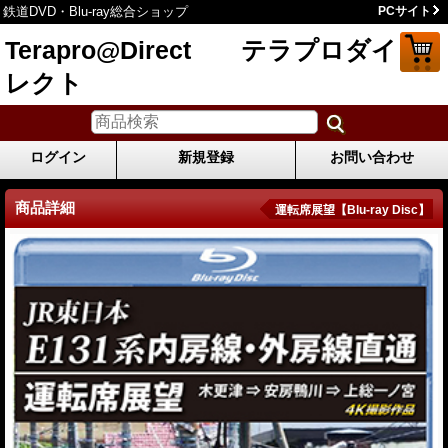
鉄道DVD・Blu-ray総合ショップ
PCサイト
Terapro@Direct テラプロダイ
レクト
ログイン
新規登録
お問い合わせ
商品詳細
運転席展望【Blu-ray Disc】