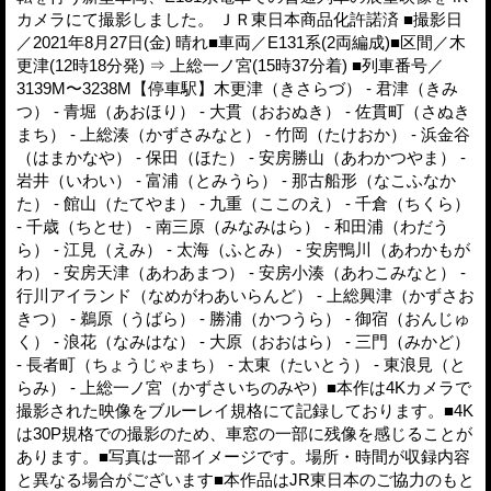
カメラにて撮影しました。 ＪＲ東日本商品化許諾済 ■撮影日
／2021年8月27日(金) 晴れ■車両／E131系(2両編成)■区間／木
更津(12時18分発) ⇒ 上総一ノ宮(15時37分着) ■列車番号／
3139M〜3238M【停車駅】木更津（きさらづ） - 君津（きみ
つ） - 青堀（あおほり） - 大貫（おおぬき） - 佐貫町（さぬき
まち） - 上総湊（かずさみなと） - 竹岡（たけおか） - 浜金谷
（はまかなや） - 保田（ほた） - 安房勝山（あわかつやま） -
岩井（いわい） - 富浦（とみうら） - 那古船形（なこふなか
た） - 館山（たてやま） - 九重（ここのえ） - 千倉（ちくら）
- 千歳（ちとせ） - 南三原（みなみはら） - 和田浦（わだう
ら） - 江見（えみ） - 太海（ふとみ） - 安房鴨川（あわかもが
わ） - 安房天津（あわあまつ） - 安房小湊（あわこみなと） -
行川アイランド（なめがわあいらんど） - 上総興津（かずさお
きつ） - 鵜原（うばら） - 勝浦（かつうら） - 御宿（おんじゅ
く） - 浪花（なみはな） - 大原（おおはら） - 三門（みかど）
- 長者町（ちょうじゃまち） - 太東（たいとう） - 東浪見（と
らみ） - 上総一ノ宮（かずさいちのみや）■本作は4Kカメラで
撮影された映像をブルーレイ規格にて記録しております。■4K
は30P規格での撮影のため、車窓の一部に残像を感じることが
あります。■写真は一部イメージです。場所・時間が収録内容
と異なる場合がございます■本作品はJR東日本のご協力のもと