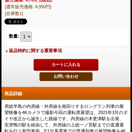
[通常販売価格
:
4,950円
]
[在庫数1]
数量
:
返品特約に関する重要事項
商品詳細
房総半島の内房線・外房線を南回りするロングラン列車の展
望映像を4Kカメラで撮影今回の運転席展望は、2021年3月のダ
イヤ改正から誕生した路線です。内房線の木更津駅を出発、
安房鴨川駅を経由して、外房線の上総一ノ宮駅までの直通運
転を行う新型車両、E131系電車での普通列車の展望映像を4K