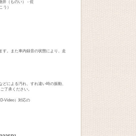
物井（ものい） - 佐
うこう）
ます。また車内録音の状態により、走
などによる汚れ、すれ違い時の振動、
。ご了承ください。
Video）対応の