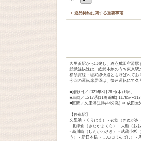
返品特約に関する重要事項
久里浜駅から出発し、終点成田空港駅
総武線快速は、総武本線のうち東京駅
横須賀線・総武線快速とも呼ばれてお
今回の運転席展望は、快速運転にて久
■撮影日／2021年8月26日(木) 晴れ
■車両／E217系(11両編成) 1178S
■区間／久里浜(11時44分発) ⇒ 成田空港
【停車駅】
久里浜（くりはま） - 衣笠（きぬがさ）
- 北鎌倉（きたかまくら） - 大船（お
- 新川崎（しんかわさき） - 武蔵小杉
う） - 新日本橋（しんにほんばし） -