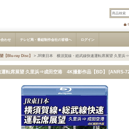
い合わせ
テレビ局・番組制作会社の皆様へ
ログイン
Blu-ray Disc】
>
JR東日本 横須賀線・総武線快速運転席展望 久里浜⇒
運転席展望 久里浜⇒成田空港 4K撮影作品【BD】
[
ANRS-7