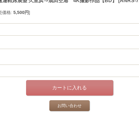
速運転席展望 久里浜⇒成田空港 4K撮影作品【BD】
[
ANRS-7
売価格
:
5,500円
]
お問い合わせ