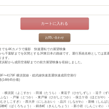
お問い合わせ
までを4Kカメラで撮影 快速運転での展望映像
から千葉駅までを区間とするJR東日本の路線です。運行系統名称としては直
ります。
里浜駅から成田空港駅までの前方展望映像を収録しました。
〜1179F〜4179F 横須賀線・総武線快速直通快速成田空港行
(14時45分着)
 - 横須賀（よこすか） - 田浦（たうら） - 東逗子（ひがしずし） - 逗子（ず
おふな） - 戸塚（とつか） - 東戸塚（ひがしとつか） - 保土ケ谷（ほどがや） 
（むさしこすぎ） - 西大井（にしおおい） - 品川（しながわ） - 新橋（しんば
 馬喰町（ばくろちょう） - 錦糸町（きんしちょう） - 新小岩（しんこいわ） - 