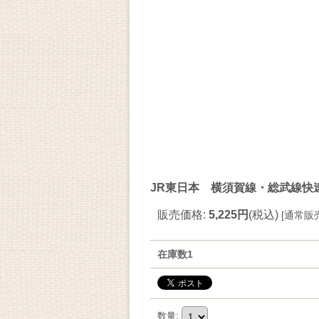
JR東日本 横須賀線・総武線快
販売価格
:
5,225円
(税込)
[
通常販
在庫数1
数量
: