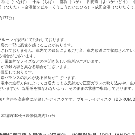
 稲毛（いなげ） - 千葉（ちば） - 都賀（つが） - 四街道（よつかいどう） - 
成田（なりた） - 空港第２ビル（くうこうだいにびる） - 成田空港（なりたく
177分）
ブルーレイ規格にて記録しております。
、車窓の一部に残像を感じることがあります。
録されておりません。車内での録音による走行音、車内放送にて収録されてい
る場合がございます。
音、電気的なノイズなどのお聞き苦しい箇所がございます。
間が収録内容と異なる場合がございます。
に撮影しております。
明暗バランスの乱れがある箇所がございます。
。電車の進行方向によっては逆光による反射光で正面ガラスの映り込みや、虫
ざいますが、臨場感を損なわないよう、そのままの状態で収録しております
音声を高密度に記録したディスクです。ブルーレイディスク（BD-ROM/BD-
編約182分+映像特典約177分