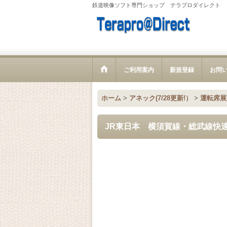
鉄道映像ソフト専門ショップ テラプロダイレクト
ご利用案内
新規登録
お問
ホーム
>
アネック(7/28更新!）
>
運転席展望【
JR東日本 横須賀線・総武線快速