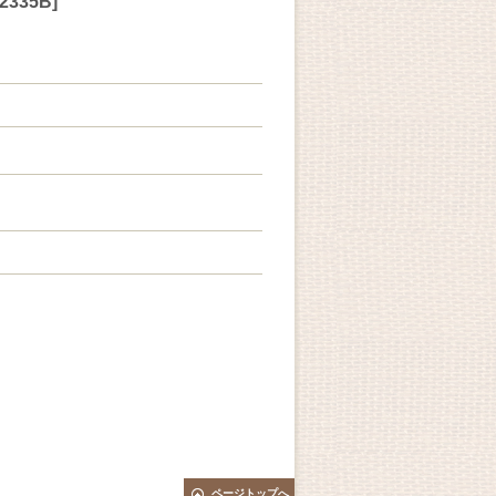
2335B
]
ページトップへ