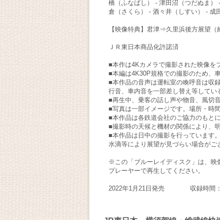
橋（ふなばし） - 津田沼（つだぬま） -
倉（さくら） - 酒々井（しすい） - 
【映像特典】君津⇒久里浜後方展望（約
ＪＲ東日本商品化許諾済
■本作は4Kカメラで撮影された映像を
■本編は4K30P規格での撮影のため
■本作品の音声は運転室の喚呼音は収
行音、車内音を一部差し替え等してい
■再生中、乗客の話し声や物音、風切
■写真は一部イメージです。場所・時
■本作品は各鉄道会社のご協力のもと
■撮影時の天候と機材の関係により、
■本作品は日中の撮影を行っています
水滴等により展望が見づらい場合がご
※この「ブルーレイディスク」は、映像と
プレーヤーで再生してください。
2022年1月21日発売 収録時間：本