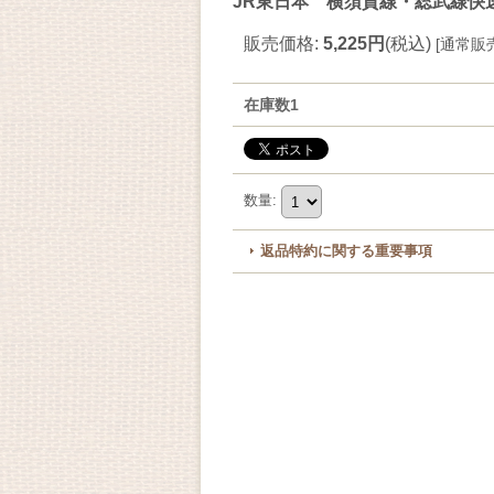
JR東日本 横須賀線・総武線快
販売価格
:
5,225円
(税込)
[
通常販
在庫数1
数量
:
返品特約に関する重要事項