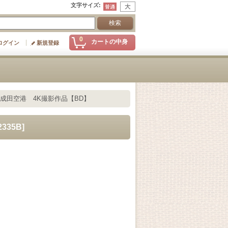
文字サイズ
:
0
カートの中身
ログイン
新規登録
成田空港 4K撮影作品【BD】
2335B
]