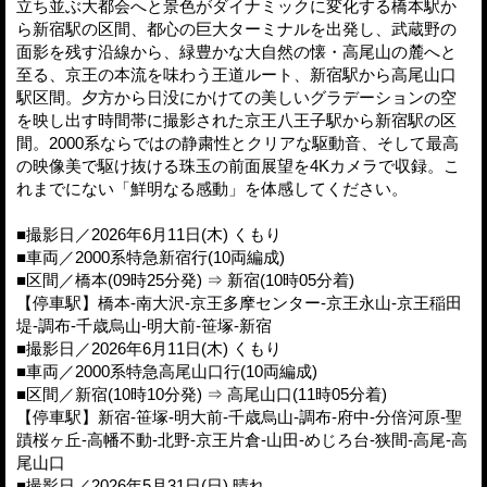
立ち並ぶ大都会へと景色がダイナミックに変化する橋本駅か
ら新宿駅の区間、都心の巨大ターミナルを出発し、武蔵野の
面影を残す沿線から、緑豊かな大自然の懐・高尾山の麓へと
至る、京王の本流を味わう王道ルート、新宿駅から高尾山口
駅区間。夕方から日没にかけての美しいグラデーションの空
を映し出す時間帯に撮影された京王八王子駅から新宿駅の区
間。2000系ならではの静粛性とクリアな駆動音、そして最高
の映像美で駆け抜ける珠玉の前面展望を4Kカメラで収録。こ
れまでにない「鮮明なる感動」を体感してください。
■撮影日／2026年6月11日(木) くもり
■車両／2000系特急新宿行(10両編成)
■区間／橋本(09時25分発) ⇒ 新宿(10時05分着)
【停車駅】橋本-南大沢-京王多摩センター-京王永山-京王稲田
堤-調布-千歳烏山-明大前-笹塚-新宿
■撮影日／2026年6月11日(木) くもり
■車両／2000系特急高尾山口行(10両編成)
■区間／新宿(10時10分発) ⇒ 高尾山口(11時05分着)
【停車駅】新宿-笹塚-明大前-千歳烏山-調布-府中-分倍河原-聖
蹟桜ヶ丘-高幡不動-北野-京王片倉-山田-めじろ台-狭間-高尾-高
尾山口
■撮影日／2026年5月31日(日) 晴れ