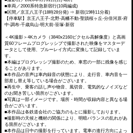
■車両／2000系特急新宿行(10両編成)
■区間／京王八王子(18時28分発) ⇒ 新宿(19時11分着)
【停車駅】京王八王子-北野-高幡不動-聖蹟桜ヶ丘-分倍河原-府
中-調布-千歳烏山-明大前-笹塚-新宿
＜4K撮影＞4Kカメラ（3840x2160ピクセル高解像度）と高画
質60フレームプログレッシブで撮影された映像をマスターデ
ータとして使用、ブルーレイ方式に変換して記録していま
す。
■本編はプログレッシブ撮影のため、車窓の一部に残像を感じ
ることがあります。
■本作品の音声は車内録音の状態により、走行音、車内音を一
部差し替え等している場合がございます。
■再生中、乗客の話し声や物音、風切音、電気的なノイズなど
のお聞き苦しい箇所がございます。
■写真は一部イメージです。場所・時間が収録内容と異なる場
合がございます。
■本作品は各鉄道会社のご協力のもとに撮影しております。
■撮影時の天候と機材の関係により、明暗バランスの乱れがあ
る箇所がございます。
■本作品は日中の撮影を行っています。電車の進行方向によっ