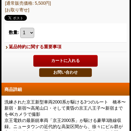
[通常販売価格
:
5,500円
]
[お取り寄せ]
数量
:
返品特約に関する重要事項
商品詳細
洗練された京王新型車両2000系が駆ける3つのルート 橋本〜
新宿・新宿〜高尾山口・そして黄昏の京王八王子〜新宿まで
を4Kカメラで撮影
京王電鉄の最新鋭車両「京王2000系」が駆ける豪華3路線収
録。ニュータウンの近代的な高架区間から、徐々にビル群が