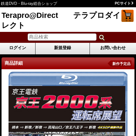
鉄道DVD・Blu-ray総合ショップ
PCサイト
Terapro@Direct テラプロダイ
レクト
ログイン
新規登録
お問い合わせ
商品詳細
新作予定品