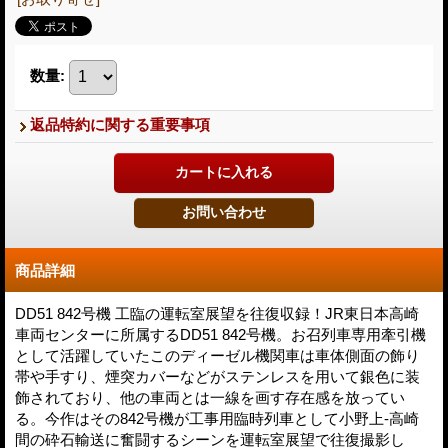
数量
:
返品特約に関する重要事項
商品詳細
DD51 842号機 工臨の運転室展望を往復収録！JR東日本高崎
車両センターに所属するDD51 842号機。お召列車専用牽引機
として活躍していたこのディーゼル機関車は車体側面の飾り
帯や手すり、煙突カバーなどがステンレスを用いて銀色に装
飾されており、他の車両とは一線を画す存在感を放ってい
る。今作はその842号機が工事用臨時列車として小野上-高崎
間の砕石輸送に奮闘するシーンを運転室展望で往復撮影し