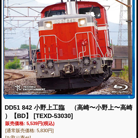
DD51 842 小野上工臨 （高崎〜小野上〜高崎
）【BD】
[TEXD-53030]
販売価格
:
5,539円
(税込)
[通常販売価格
:
5,830円
]
[お取り寄せ]