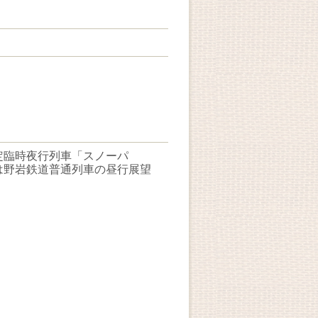
定臨時夜行列車「スノーパ
は野岩鉄道普通列車の昼行展望