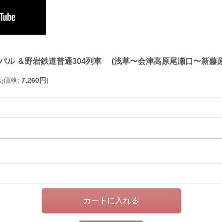
パル ＆野岩鉄道普通304列車 (浅草〜会津高原尾瀬口〜新藤原
売価格
:
7,260円
]