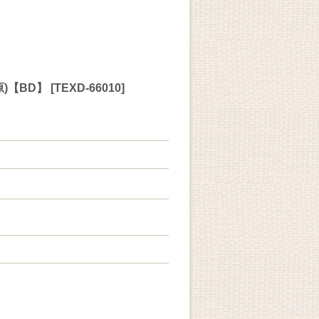
)【BD】
[
TEXD-66010
]