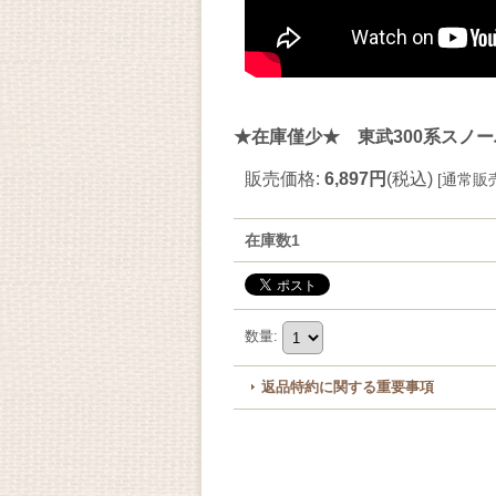
★在庫僅少★ 東武300系スノー
販売価格
:
6,897円
(税込)
[
通常販
在庫数1
数量
:
返品特約に関する重要事項