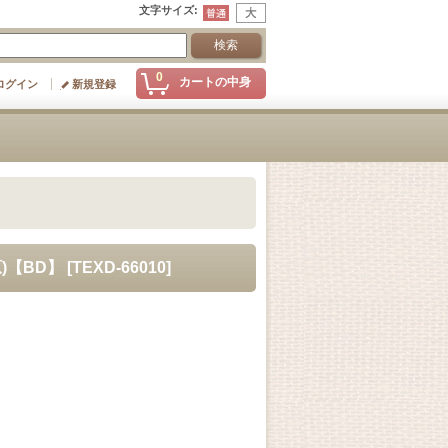
文字サイズ
:
0
カートの中身
ログイン
新規登録
)【BD】
[
TEXD-66010
]