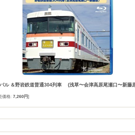
パル ＆野岩鉄道普通304列車 (浅草〜会津高原尾瀬口〜新藤原
売価格
:
7,260円
]