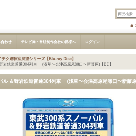
い合わせ
テレビ局・番組制作会社の皆様へ
ログイン
チク運転室展望シリーズ【Blu-ray Disc】
野岩鉄道普通304列車 (浅草〜会津高原尾瀬口〜新藤原)【BD】
パル ＆野岩鉄道普通304列車 (浅草〜会津高原尾瀬口〜新藤原