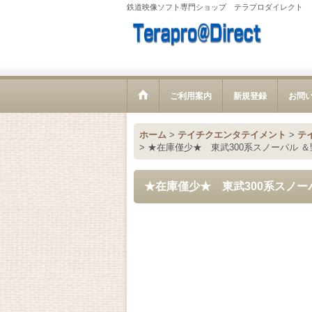
鉄道映像ソフト専門ショップ テラプロダイレクト
ご利用案内
新規登録
お問
ホーム
>
テイチクエンタテイメント
>
テイ
>
★在庫僅少★ 東武300系スノーパル ＆
★在庫僅少★ 東武300系スノー