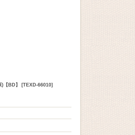
)【BD】
[
TEXD-66010
]