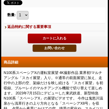
数量
:
返品特約に関する重要事項
商品詳細
N100系スペーシアXの運転室展望 4K撮影作品 業界初!マルチ
アングル「スカイ展望」入り。※通常の前面展望に加え、走
行中の上部の空、架線だけを映し続ける 「スカイ展望」を初
収録。ブルーレイのマルチアングル機能で切り替えて楽しめ
ます。 2023年7月15日にデビューした東武鉄道、新型特急
N100系「スペーシアX」の展望ビデオです。 今作は鬼怒川温
泉から浅草行きの上り方向となる「スペーシアX8号」を収
録。 夕景から夜景にかけての空、情景の変化や、スカイツリ