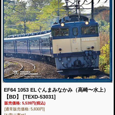
EF64 1053 ELぐんまみなかみ（高崎〜水上）
【BD】
[TEXD-53031]
販売価格
:
5,539円
(税込)
[通常販売価格
:
5,830円
]
[お取り寄せ]