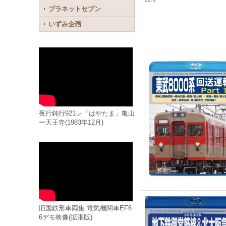
プラネットセブン
いずみ企画
夜行鈍行921レ「はやたま」亀山
ー天王寺(1983年12月)
旧国鉄形車両集 電気機関車EF6
6デモ映像(拡張版)