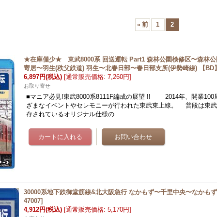
«
前
1
2
★在庫僅少★ 東武8000系 回送運転 Part1 森林公園検修区〜森林
寄居〜羽生(秩父鉄道) 羽生〜北春日部〜春日部支所(伊勢崎線) 【BD
6,897円
(税込)
[
通常販売価格
:
7,260円
]
お取り寄せ
■マニア必見!東武8000系8111F編成の展望 !! 2014年、開業1
ざまなイベントやセレモニーが行われた東武東上線。 普段は東武
存されているオリジナル仕様の…
30000系地下鉄御堂筋線&北大阪急行 なかもず〜千里中央〜なかもず
47007
]
4,912円
(税込)
[
通常販売価格
:
5,170円
]