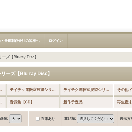
局・番組制作会社の皆様へ
ログイン
【Blu-ray Disc】
ズ【Blu-ray Disc】
イメント (全商品)
テイチク運転室展望シリーズ【Blu-ray Disc】
テイチク運転室展望シリーズ【DVD】
ト・記録作品【DVD】
音源集【CD】
新作予定品
再生産
画像
:
並び順
:
在庫あり
表示方