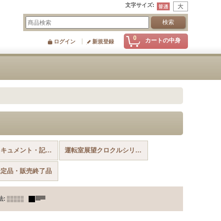
文字サイズ
:
0
カートの中身
ログイン
新規登録
その他ドキュメント・記録作品【Blu-ray Disc】
運転室展望クロクルシリーズ【DVD】
未定品・販売終了品
法
: