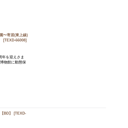
公園〜寄居(東上線)
】
[
TEXD-66008
]
00周年を迎えさま
博物館に動態保
【BD】
[
TEXD-