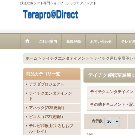
鉄道映像ソフト専門ショップ テラプロダイレクト
ご利用案内
新規登録
お問い合わせ
テレビ
ホーム
>
テイチクエンタテイメント
>
テイチク運転室展望シリーズ
商品カテゴリ一覧
テイチク運転室展望シリー
テラダプロジェクト
テイチクエンタテ
テイチクエンタテイメン
ト
その他ドキュメン
アネック(7/28更新!）
ビコム（7/21更新!）
表示数
:
テレビ和歌山(くろしおブ
ルーレイ)
22
件