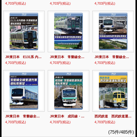
4,703円
(税込)
4,703円
(税込)
4,703円
(税込)
JR東日本 E131系 内房線・外房線直通運転席展望 木更津 ⇒ 安房鴨川 ⇒ 上総一ノ宮 4K撮影作品【BD】
JR東日本 常磐線全線普通列車運転席展望 いわき⇒原ノ町⇒仙台【BD】
JR東日本 常磐線全線普通列車運転席展望 土浦⇒水戸⇒いわき【BD】
4,703円
(税込)
4,703円
(税込)
4,703円
(税込)
JR東日本 常磐線全線普通列車運転席展望 品川→土浦 【BD】
JR東日本 成田線・常磐線直通快速運転席展望 成田⇒上野 4K撮影作品【BD】
西武鉄道 西武鉄道運転席展望 池袋 ⇒ 西武球場前 ⇒ 多摩湖 ⇒ 西武新宿 4K撮影作品【BD】
4,703円
(税込)
4,703円
(税込)
4,703円
(税込)
(75件/485件)