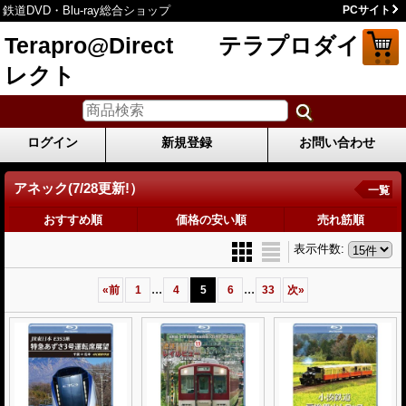
鉄道DVD・Blu-ray総合ショップ
PCサイト
Terapro@Direct テラプロダイ
レクト
ログイン
新規登録
お問い合わせ
アネック(7/28更新!）
一覧
おすすめ順
価格の安い順
売れ筋順
表示件数
:
...
...
«
前
1
4
5
6
33
次
»