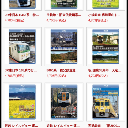
JR東日本 E353系 特急あずさ3号 運転席展望 千葉 ⇒ 松本 4K撮影作品【BD】
生駒線・旧東信貴鋼索線開業百周年 記念作品 近鉄 レイルビュー 運転席展望 Vol.11 生駒線 20m車4両編成ワンマン車 4K撮影作品【BD】
小湊鉄道 房総里山トロッコ 前方展望 五井 ⇒ 養老渓谷 4K撮影作品【BD】
4,703円
(税込)
4,703円
(税込)
4,703円
(税込)
JR東日本 185系で行く 団体臨時列車「ぐるっと北総水郷185」 運転席展望 千葉駅 ⇒ 鹿島サッカースタジアム駅 ⇒ 銚子駅 4K撮影作品【BD】
5000系 秩父鉄道運転席展望 羽生 ⇒ 三峰口【BD】
祝!開業35周年 天竜浜名湖鉄道運転席展望 新所原→掛川 4K撮影作品【BD】
4,703円
(税込)
4,703円
(税込)
4,703円
(税込)
近鉄 レイルビュー 運転席展望 Vol.10 乙特急 アーバンライナーplus 4K撮影作品【BD】
近鉄 レイルビュー 運転席展望 Vol.9 京都線・橿原線 4K撮影作品【BD】
西武鉄道 「旧2000系最後の8両編成2007Fで行く! 南入曽車両基地とヒ・ミ・ツの撮影会場!」ツアー 運転席展望【BD】