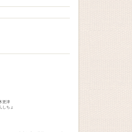
 木更津
きんしちょ