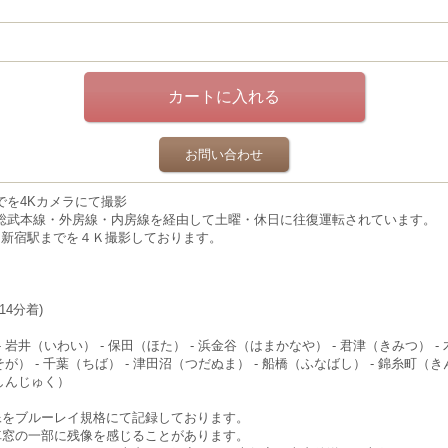
お問い合わせ
でを4Kカメラにて撮影
総武本線・外房線・内房線を経由して土曜・休日に往復運転されています。
ら新宿駅までを４Ｋ撮影しております。
14分着)
 岩井（いわい） - 保田（ほた） - 浜金谷（はまかなや） - 君津（きみつ） -
そが） - 千葉（ちば） - 津田沼（つだぬま） - 船橋（ふなばし） - 錦糸町（
（しんじゅく）
像をブルーレイ規格にて記録しております。
、車窓の一部に残像を感じることがあります。