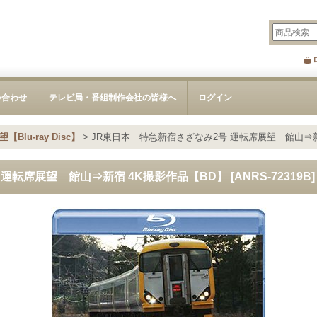
い合わせ
テレビ局・番組制作会社の皆様へ
ログイン
Blu-ray Disc】
>
JR東日本 特急新宿さざなみ2号 運転席展望 館山⇒新
 運転席展望 館山⇒新宿 4K撮影作品【BD】
[
ANRS-72319B
]