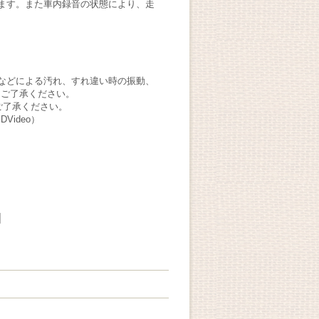
ます。また車内録音の状態により、走
などによる汚れ、すれ違い時の振動、
。ご了承ください。
ご了承ください。
ideo）
]