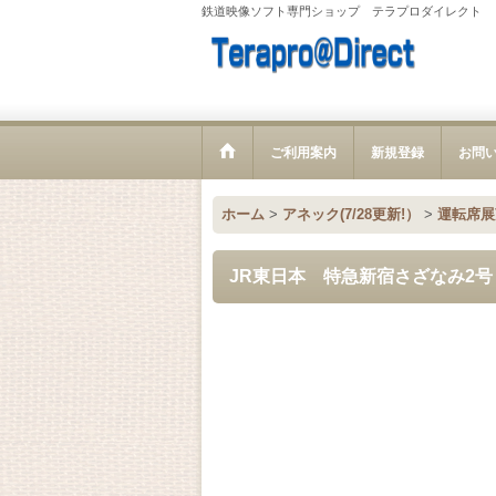
鉄道映像ソフト専門ショップ テラプロダイレクト
ご利用案内
新規登録
お問
ホーム
>
アネック(7/28更新!）
>
運転席展望【
JR東日本 特急新宿さざなみ2号