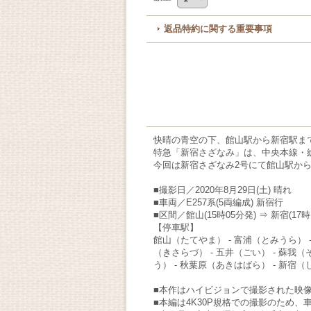
返品特約に関する重要事項
快晴の青空の下、館山駅から新宿駅ま
特急「新宿さざなみ」は、中央本線・
今回は新宿さざなみ2号にて館山駅か
■撮影日／2020年8月29日(土) 晴れ
■車両／E257系(5両編成) 新宿行
■区間／館山(15時05分発) ⇒ 新宿(17時
【停車駅】
館山（たてやま） - 富浦（とみうら） -
（きさらづ） - 五井（ごい） - 蘇我（
う） - 秋葉原（あきはばら） - 新宿
■本作はハイビジョンで撮影された映
■本編は4K30P規格での撮影のため