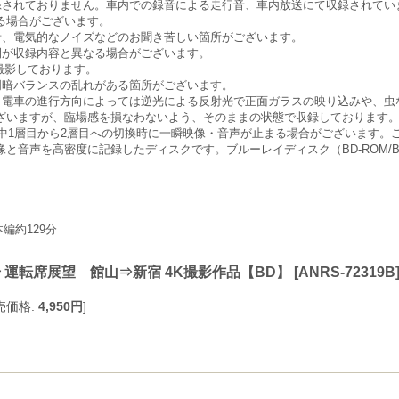
録されておりません。車内での録音による走行音、車内放送にて収録されてい
る場合がございます。
音、電気的なノイズなどのお聞き苦しい箇所がございます。
間が収録内容と異なる場合がございます。
撮影しております。
明暗バランスの乱れがある箇所がございます。
。電車の進行方向によっては逆光による反射光で正面ガラスの映り込みや、虫
ざいますが、臨場感を損なわないよう、そのままの状態で収録しております
生中1層目から2層目への切換時に一瞬映像・音声が止まる場合がございます。
音声を高密度に記録したディスクです。ブルーレイディスク（BD-ROM/BDV
。
編約129分
 運転席展望 館山⇒新宿 4K撮影作品【BD】
[
ANRS-72319B
売価格
:
4,950円
]