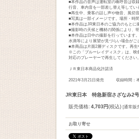
■本作品の音声は運転室の喚呼音は収
行音、車内音を一部差し替え等してい
■再生中、乗客の話し声や物音、風切
■写真は一部イメージです。場所・時
■本作品はJR東日本のご協力のもとに
■撮影時の天候と機材の関係により、
■本作品は日中の撮影を行っています
水滴等により展望が見づらい場合がご
■本商品は片面2層ディスクです。再
※この「ブルーレイディスク」は、映像と
対応のプレーヤーで再生してください
ＪＲ東日本商品化許諾済
2021年3月21日発売 収録時間：本
JR東日本 特急新宿さざなみ2号
販売価格
:
4,703円
(税込)
[
通常販
お取り寄せ