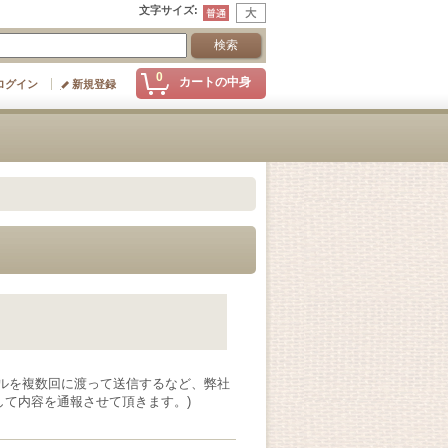
文字サイズ
:
0
カートの中身
ログイン
新規登録
ルを複数回に渡って送信するなど、弊社
て内容を通報させて頂きます。)