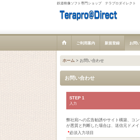
鉄道映像ソフト専門ショップ テラプロダイレクト
ご利用案内
新規登録
お問
ホーム
>
お問い合わせ
お問い合わせ
STEP 1
入力
弊社宛への広告勧誘やサイト構築、コン
が悪質と判断した場合は、送信元ドメイ
*
必須入力項目