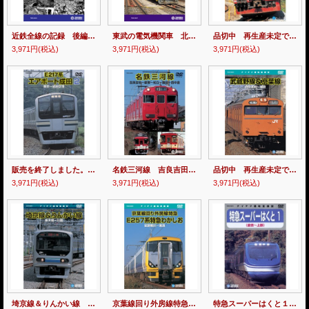
近鉄全線の記録 後編 【DVD】販売終了しました
東武の電気機関車 北館林荷扱所〜久喜 【DVD】※販売を終了しました。
品切中 再生産未定です。 しなの鉄道 篠ノ井〜軽井沢 【DVD】
3,971円
(税込)
3,971円
(税込)
3,971円
(税込)
販売を終了しました。 E217系エアポート成田2 東京ー成田空港 【DVD】
名鉄三河線 吉良吉田－碧南－知立－猿投ー西中金 【DVD】※販売を終了しました。
品切中 再生産未定です。 武蔵野線＆京葉線 府中本町〜東京 【DVD】
3,971円
(税込)
3,971円
(税込)
3,971円
(税込)
埼京線＆りんかい線 新木場－川越 【DVD】 ※販売を終了しました。
京葉線回り外房線特急 E257系特急わかしお 安房鴨川〜東京 【DVD】※販売を終了しました。
特急スーパーはくと１ 倉吉－上郡 【DVD】販売終了しました。