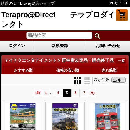
鉄道DVD・Blu-ray総合ショップ
PCサイト
Terapro@Direct テラプロダイ
レクト
ログイン
新規登録
お問い合わせ
テイチクエンタテイメント > 再生産未定品・販売終了品
一覧
おすすめ順
価格の安い順
売れ筋順
表示件数
:
...
«
前
1
4
5
6
7
次
»