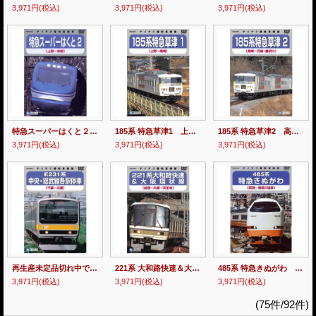
3,971円
(税込)
3,971円
(税込)
3,971円
(税込)
特急スーパーはくと２ 上郡－京都 【DVD】
185系 特急草津1 上野－高崎 【DVD】※販売を終了しました。
185系 特急草津2 高崎－万座・鹿沢口 【DVD】※販売を終了しました。
3,971円
(税込)
3,971円
(税込)
3,971円
(税込)
再生産未定品切れ中です。E231系 中央・総武線各駅停車 千葉－三鷹 【DVD】
221系 大和路快速＆大阪環状線 加茂－大阪－天王寺【DVD】※販売を終了しました。
485系 特急きぬがわ 新宿－鬼怒川温泉【DVD】※販売を終了しました。
3,971円
(税込)
3,971円
(税込)
3,971円
(税込)
(75件/92件)