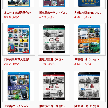
よみがえる総天然色の列車たち第2章 ブルーレイ版 Vol.1 国鉄篇 奥井宗夫8ミリフィルム作品集【BD】
阪急電鉄テラファイル2 神戸線【BD】
九州の鉄道SPECIAL 1985&2020 ~国鉄時代と現代 35年の時を超えて~(2枚組)【BD】
8,360円
(税込)
4,703円
(税込)
4,703円
(税込)
日本列島列車大行進2021【BD】
躍進 第三巻〈中国・四国・九州 昭和40年代の鉄道〉【BD】
JR特急コレクション 後編 世代を超えて愛される列車たち【BD】
2,822円
(税込)
4,180円
(税込)
3,135円
(税込)
JR特急コレクション 前編 世代を超えて愛される列車たち【BD】
躍進 第二巻〈東北2〜関西 昭和40年代の鉄道〉【BD】
躍進 第一巻〈北海道・東北1 昭和40年代の鉄道〉【BD】