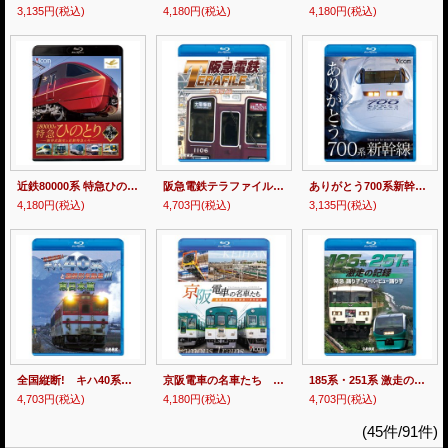
3,135円
(税込)
4,180円
(税込)
4,180円
(税込)
近鉄80000系 特急ひのとり 誕生の記録 新形式誕生と近鉄特急の今【BD】
阪急電鉄テラファイル1 宝塚線【BD】
ありがとう700系新幹線【BD】
4,180円
(税込)
4,703円
(税込)
3,135円
(税込)
全国縦断! キハ40系と国鉄形気動車III 東日本篇 【BD】
京阪電車の名車たち 魅惑の車両群と寝屋川車両基地【BD】
185系・251系 激走の記録 特急踊り子・スーパービュー踊り子【BD】
4,703円
(税込)
4,180円
(税込)
4,703円
(税込)
(45件/91件)