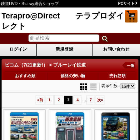
鉄道DVD・Blu-ray総合ショップ
PCサイト
Terapro@Direct テラプロダイ
レクト
ログイン
新規登録
お問い合わせ
ビコム（7/21更新!） > ブルーレイ鉄道
一覧
おすすめ順
価格の安い順
売れ筋順
表示件数
:
...
«
前
1
2
3
4
7
次
»