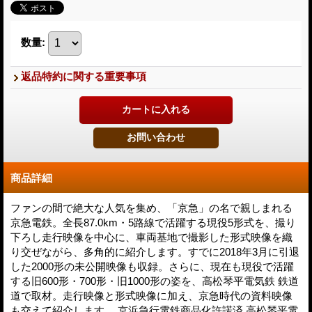
数量
:
返品特約に関する重要事項
商品詳細
ファンの間で絶大な人気を集め、「京急」の名で親しまれる
京急電鉄。全長87.0km・5路線で活躍する現役5形式を、撮り
下ろし走行映像を中心に、車両基地で撮影した形式映像を織
り交ぜながら、多角的に紹介します。すでに2018年3月に引退
した2000形の未公開映像も収録。さらに、現在も現役で活躍
する旧600形・700形・旧1000形の姿を、高松琴平電気鉄 鉄道
道で取材。走行映像と形式映像に加え、京急時代の資料映像
も交えて紹介します。 京浜急行電鉄商品化許諾済 高松琴平電