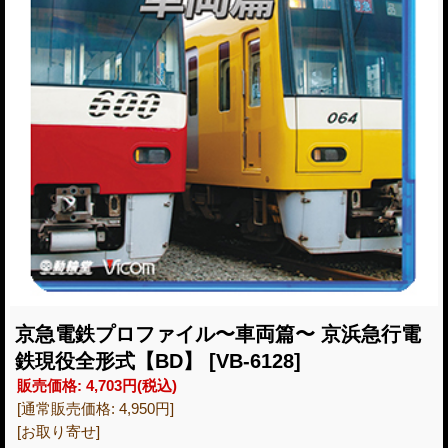
京急電鉄プロファイル〜車両篇〜 京浜急行電
鉄現役全形式【BD】
[VB-6128]
販売価格
:
4,703円
(税込)
[通常販売価格
:
4,950円
]
[お取り寄せ]