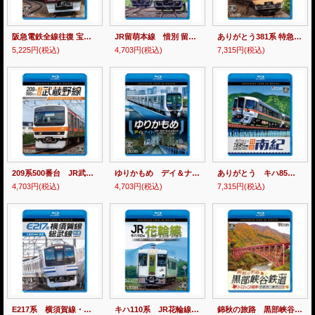
阪急電鉄全線往復 宝塚線 4K撮影作品 宝塚本線/箕面線【BD】
JR留萌本線 惜別 留萌への鉄路 深川~留萌 往復前面展望【BD】
ありがとう381系 特急やくも 4K撮影作品 岡山~出雲市【BD】
5,225円
(税込)
4,703円
(税込)
7,315円
(税込)
209系500番台 JR武蔵野線 4K撮影作品 東京~西船橋~府中本町【BD】
ゆりかもめ デイ＆ナイト 4K撮影作品 新橋〜豊洲/昼夜 全線往復【BD】
ありがとう キハ85系 特急南紀 4K撮影作品 名古屋~新宮【BD】
4,703円
(税込)
4,703円
(税込)
7,315円
(税込)
E217系 横須賀線・総武線快速 4K撮影作品 久里浜~君津【BD】
キハ110系 JR花輪線 4K撮影作品 盛岡~十和田南~大館【BD】
錦秋の旅路 黒部峡谷鉄道 トロッコ電車 4K撮影作品 宇奈月〜欅平 往復【BD】