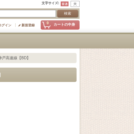
文字サイズ
:
0
カートの中身
ログイン
新規登録
神戸高速線【BD】
]