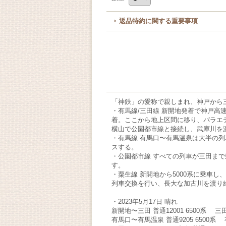
返品特約に関する重要事項
「神鉄」の愛称で親しまれ、神戸から
・有馬線/三田線 新開地発着で神戸高
着。ここから地上区間に移り、バラエ
横山で公園都市線と接続し、武庫川を
・有馬線 有馬口〜有馬温泉は大半の
スする。
・公園都市線 すべての列車が三田ま
す。
・粟生線 新開地から5000系に乗車
列車交換を行い、長大な加古川を渡り
・2023年5月17日 晴れ
新開地〜三田 普通12001 6500系 三田
有馬口〜有馬温泉 普通9205 6500系 