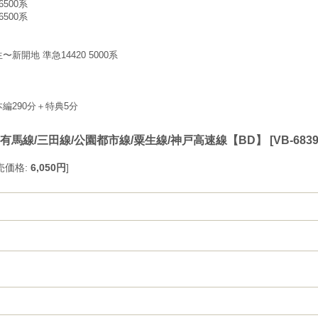
500系
500系
〜新開地 準急14420 5000系
編290分＋特典5分
 有馬線/三田線/公園都市線/粟生線/神戸高速線【BD】
[
VB-683
売価格
:
6,050円
]