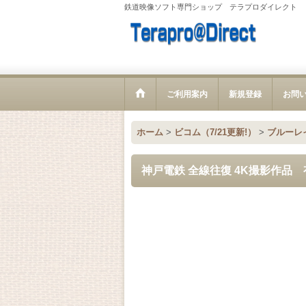
鉄道映像ソフト専門ショップ テラプロダイレクト
ご利用案内
新規登録
お問
ホーム
>
ビコム（7/21更新!）
>
ブルーレ
神戸電鉄 全線往復 4K撮影作品 