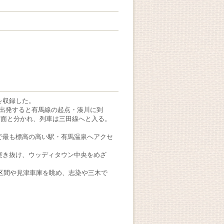
mを収録した。
を出発すると有馬線の起点・湊川に到
方面と分かれ、列車は三田線へと入る。
で最も標高の高い駅・有馬温泉へアクセ
突き抜け、ウッディタウン中央をめざ
る区間や見津車庫を眺め、志染や三木で