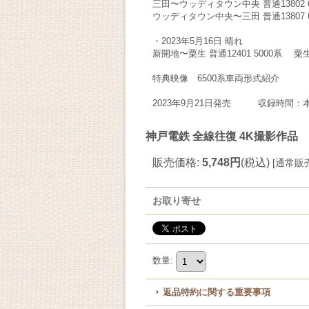
三田〜ウッディタウン中央 普通13802 6
ウッディタウン中央〜三田 普通13807 6
・2023年5月16日 晴れ
新開地〜粟生 普通12401 5000系 粟生
特典映像
6500系車両形式紹介
2023年9月21日発売 収録時間：本
神戸電鉄 全線往復 4K撮影作品
販売価格
:
5,748円
(税込)
[
通常販
お取り寄せ
数量
:
返品特約に関する重要事項