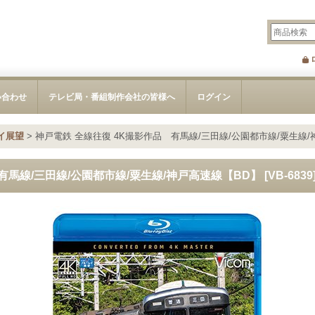
い合わせ
テレビ局・番組制作会社の皆様へ
ログイン
イ展望
>
神戸電鉄 全線往復 4K撮影作品 有馬線/三田線/公園都市線/粟生線/
有馬線/三田線/公園都市線/粟生線/神戸高速線【BD】
[
VB-6839