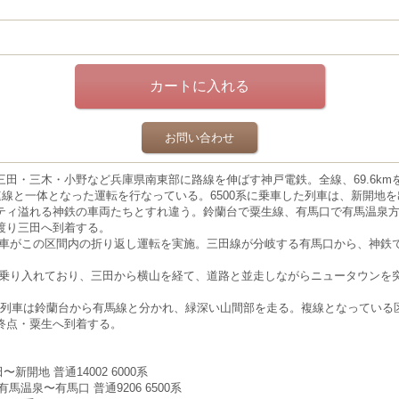
お問い合わせ
三田・三木・小野など兵庫県南東部に路線を伸ばす神戸電鉄。全
線、69.6k
速線と一体となった運転を行なっている。6500系に乗車した列車は、新開地
ティ溢れる神鉄の車両たちとすれ違う。鈴蘭台で粟生線、有馬口で有馬温泉
渡り三田へ到着する。
列車がこの区間内の折り返し運転を実施。三田線が分岐する有馬口から、神鉄
で乗り入れており、三田から横山を経て、道路と並走しながらニュータウンを
し、列車は鈴蘭台から有馬線と分かれ、緑深い山間部を走る。複線となってい
終点・粟生へ到着する。
〜新開地 普通14002 6000系
有馬温泉〜有馬口 普通9206 6500系