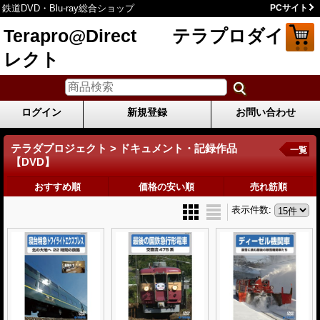
鉄道DVD・Blu-ray総合ショップ
PCサイト
Terapro@Direct テラプロダイ
レクト
ログイン
新規登録
お問い合わせ
テラダプロジェクト > ドキュメント・記録作品
一覧
【DVD】
おすすめ順
価格の安い順
売れ筋順
表示件数
: