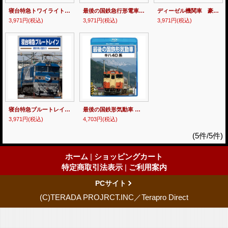
寝台特急トワイライトエクスプレス 〜北の大地へ 22時間の旅路〜 【DVD】
最後の国鉄急行形電車 交直流475系 【DVD】
ディーゼル機関車 豪雪に挑む最後の除雪機関車たち 【DVD】
3,971円
(税込)
3,971円
(税込)
3,971円
(税込)
寝台特急ブルートレイン ー郷愁の青い流星たちー 【DVD】
最後の国鉄形気動車 キハ40系 【BD+DVD】（本品はBDとDVDの2枚組です）
3,971円
(税込)
4,703円
(税込)
(5件/5件)
ホーム
|
ショッピングカート
特定商取引法表示
|
ご利用案内
PCサイト
(C)TERADA PROJRCT.INC／Terapro Direct