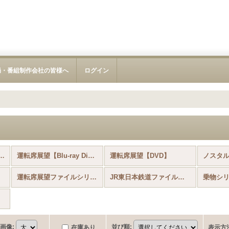
局・番組制作会社の皆様へ
ログイン
7/28更新!） (全商品)
運転席展望【Blu-ray Disc】
運転席展望【DVD】
運転席展望ファイルシリーズ(メーカー在庫のみの販売となります)
JR東日本鉄道ファイルシリーズ(メーカー在庫のみの販売となります)
乗物シ
画像
:
並び順
:
在庫あり
表示方