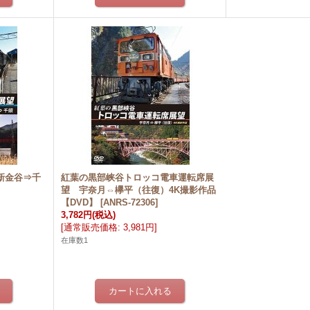
 新金谷⇒千
紅葉の黒部峡谷トロッコ電車運転席展
望 宇奈月⇔欅平（往復）4K撮影作品
【DVD】
[
ANRS-72306
]
3,782円
(税込)
[
通常販売価格
:
3,981円
]
在庫数1