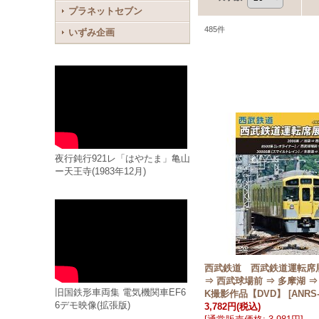
プラネットセブン
485
件
いずみ企画
夜行鈍行921レ「はやたま」亀山
ー天王寺(1983年12月)
西武鉄道 西武鉄道運転席
⇒ 西武球場前 ⇒ 多摩湖 ⇒
旧国鉄形車両集 電気機関車EF6
K撮影作品【DVD】
[
ANRS-
6デモ映像(拡張版)
3,782円
(税込)