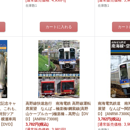
[
通常販売価格
:
4,950円
]
[
通常販売価格
:
3,
在庫数1
在庫数1
受賞記念キャ
高野線快速急行 南海電鉄 高野線運転
南海電気鉄道 南
も、これも、
席展望 なんば→極楽橋/鋼索線(高野
展望 なんば〜関西
特別ツア
山ケーブルカー)極楽橋→高野山【DV
D】
[
ANRW-73006
 横瀬車両
D】
[
ANRW-73008
]
3,782円
(税込)
【DVD】
3,782円
(税込)
[
通常販売価格
:
3,
[
通常販売価格
:
3,981円
]
在庫数1