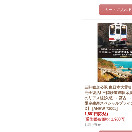
三陸鉄道公認 東日本大震
完全復活! 三陸鉄道運転席
のリアス線(久慈 → 宮古 →
限定生産スペシャルプライ
D】
[
ANRW-73005
]
1,881円
(税込)
[
通常販売価格
:
1,980円
]
お取り寄せ