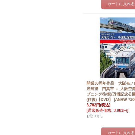
開業30周年作品 大阪モノ
席展望 門真市 ⇔ 大阪空港
ブニング往復)/万博記念公園
(往復)【DVD】
[
ANRW-730
3,782円
(税込)
[
通常販売価格
:
3,981円
]
お取り寄せ