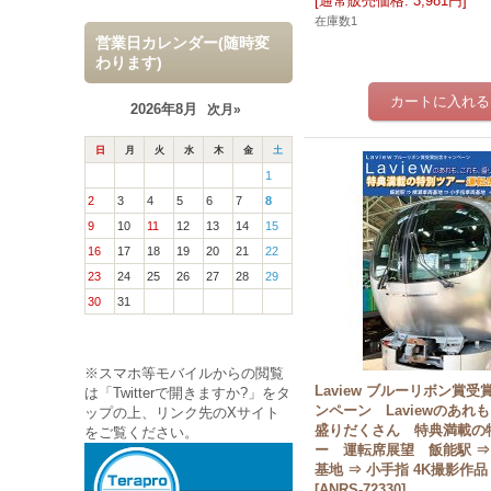
[
通常販売価格
:
3,981円
]
在庫数1
営業日カレンダー(随時変
わります)
2026年8月
次月»
日
月
火
水
木
金
土
1
2
3
4
5
6
7
8
9
10
11
12
13
14
15
16
17
18
19
20
21
22
23
24
25
26
27
28
29
30
31
※スマホ等モバイルからの閲覧
Laview ブルーリボン賞
は「Twitterで開きますか?」をタ
ンペーン Laviewのあれ
ップの上、リンク先のXサイト
盛りだくさん 特典満載の
をご覧ください。
ー 運転席展望 飯能駅 ⇒
基地 ⇒ 小手指 4K撮影作品
[
ANRS-72330
]