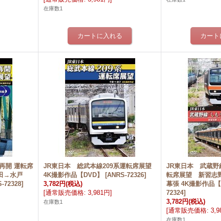
在庫数1
再開 運転席
JR東日本 総武本線209系運転席展望
JR東日本 武蔵
太田→水戸
4K撮影作品【DVD】
[
ANRS-72326
]
転席展望 新習志
-72328
]
3,782円
(税込)
幕張 4K撮影作品【
[
通常販売価格
:
3,981円
]
72324
]
3,782円
(税込)
在庫数1
[
通常販売価格
:
3,
在庫数1