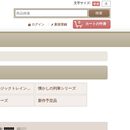
文字サイズ
:
0
カートの中身
ログイン
新規登録
ノスタルジックトレインシリーズ
懐かしの列車シリーズ
リーズ
新作予定品
法
: