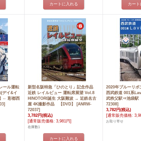
レール運転
新型名阪特急「ひのとり」記念作品
2020年ブルーリ
(デイ&イ
近鉄 レイルビュー 運転席展望 Vol.8
西武鉄道 001系La
 ⇔ 彩都西
HINOTORI誕生 大阪難波 → 近鉄名古
武秩父駅⇒池袋駅
03
]
屋 4K撮影作品 【DVD】
[
ANRW-
72308
]
72037
]
3,782円
(税込)
3,782円
(税込)
[
通常販売価格
:
3,
[
通常販売価格
:
3,981円
]
お取り寄せ
在庫数1