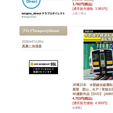
3,782円
(税込)
[
通常販売価格
:
3,981円
]
お取り寄せ
ブログTerapro@Direct
2026
07
26
年
月
日
真夏に加湿器
JR東日本 水郡線全線運転
展望 郡山→水戸 / 常陸
4K撮影作品【DVD】
[
ANRS
4,703円
(税込)
[
通常販売価格
:
4,950円
]
在庫数1