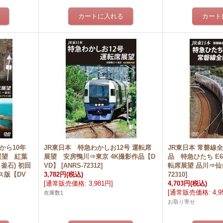
災から10年
JR東日本 特急わかしお12号 運転席
JR東日本 常磐線
展望 紅葉
展望 安房鴨川⇒東京 4K撮影作品【D
品 特急ひたち E6
 釜石) 初回
VD】
[
ANRS-72312
]
転席展望 品川⇒仙
ス版【DV
3,782円
(税込)
72310
]
[
通常販売価格
:
3,981円
]
4,703円
(税込)
[
通常販売価格
:
4,
在庫数1
お取り寄せ