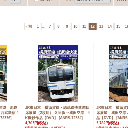
«
前
1
...
7
8
9
10
11
12
13
14
15
1
展望 池袋
JR東日本 横須賀線・総武線快速運転
JR東日本 横須
 西武新宿 4
席展望（2枚組） 久里浜⇒成田空港 4
席展望 成田空港
72336
]
K撮影作品【DVD】
[
ANRS-72334
]
品【DVD】
[
ANRS
4,703円
(税込)
3,782円
(税込)