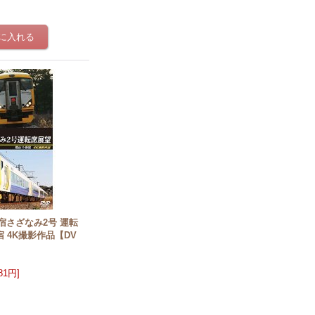
宿さざなみ2号 運転
 4K撮影作品【DV
981円
]