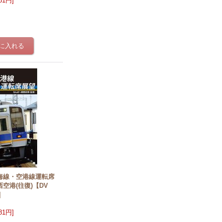
981円
]
海線・空港線運転席
空港(往復)【DV
]
981円
]