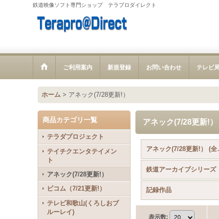
鉄道映像ソフト専門ショップ テラプロダイレクト
ご利用案内
新規登録
お問い合わせ
テレビ
ホーム
>
アネック(7/28更新!）
商品カテゴリ一覧
アネック(7/28更新!）
テラダプロジェクト
アネック(
テイチクエンタテイメン
ト
鉄道アーカイブシリーズ
アネック(7/28更新!）
ビコム（7/21更新!）
記録作品
テレビ和歌山(くろしおブ
ルーレイ)
表示数
: