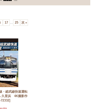
6
17
...
25
次
»
賀線・総武線快速運転
→久里浜 4K撮影作
-72332
]