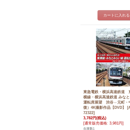
東急電鉄・横浜高速鉄道 
横線・横浜高速鉄道 みな
運転席展望 渋谷⇔元町・
復）4K撮影作品【DVD】
[
72322
]
3,782円
(税込)
[
通常販売価格
:
3,981円
]
在庫数1