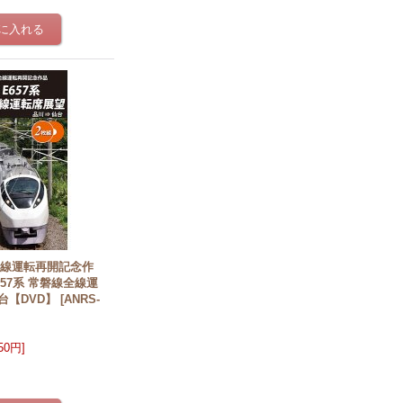
全線運転再開記念作
57系 常磐線全線運
台【DVD】
[
ANRS-
950円
]