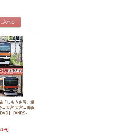
野線「しもうさ号」運
野→大宮 大宮→海浜
DVD】
[
ANRS-
981円
]