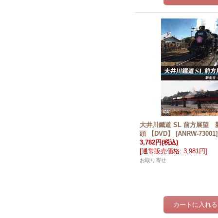
大井川鐵道 SL 前方展望
頭 【DVD】
[
ANRW-73001
]
3,782円
(税込)
[
通常販売価格
:
3,981円
]
お取り寄せ