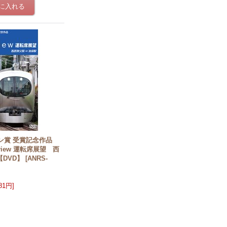
ボン賞 受賞記念作品
view 運転席展望 西
【DVD】
[
ANRS-
981円
]