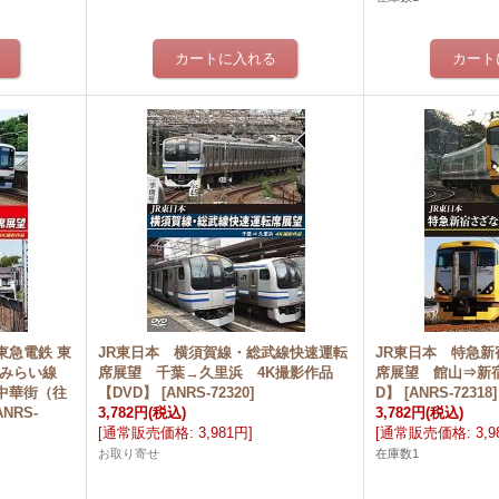
東急電鉄 東
JR東日本 横須賀線・総武線快速運転
JR東日本 特急新
とみらい線
席展望 千葉→久里浜 4K撮影作品
席展望 館山⇒新宿
中華街（往
【DVD】
[
ANRS-72320
]
D】
[
ANRS-72318
]
ANRS-
3,782円
(税込)
3,782円
(税込)
[
通常販売価格
:
3,981円
]
[
通常販売価格
:
3,
お取り寄せ
在庫数1