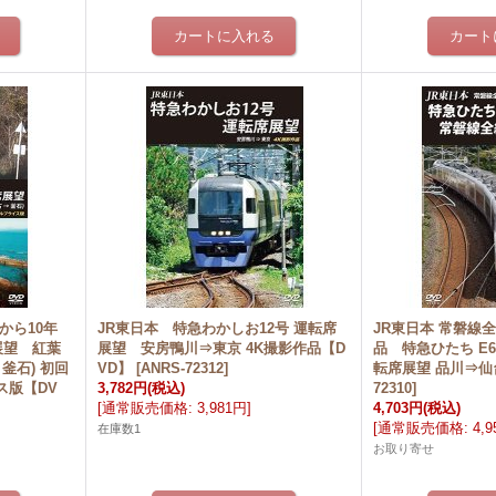
災から10年
JR東日本 特急わかしお12号 運転席
JR東日本 常磐線
展望 紅葉
展望 安房鴨川⇒東京 4K撮影作品【D
品 特急ひたち E6
 釜石) 初回
VD】
[
ANRS-72312
]
転席展望 品川⇒仙
ス版【DV
3,782円
(税込)
72310
]
[
通常販売価格
:
3,981円
]
4,703円
(税込)
[
通常販売価格
:
4,
在庫数1
お取り寄せ