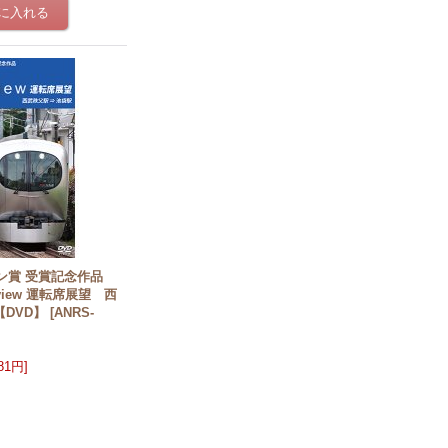
ボン賞 受賞記念作品
view 運転席展望 西
【DVD】
[
ANRS-
981円
]