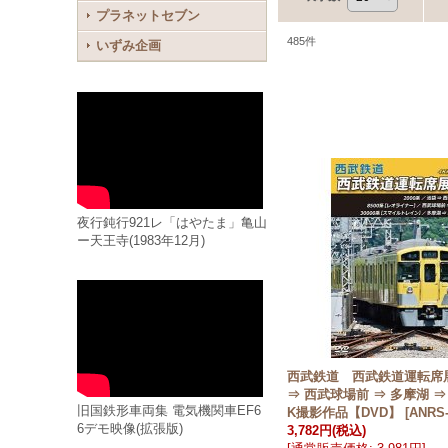
プラネットセブン
485
件
いずみ企画
夜行鈍行921レ「はやたま」亀山
ー天王寺(1983年12月)
西武鉄道 西武鉄道運転席
⇒ 西武球場前 ⇒ 多摩湖 ⇒
旧国鉄形車両集 電気機関車EF6
K撮影作品【DVD】
[
ANRS-
6デモ映像(拡張版)
3,782円
(税込)