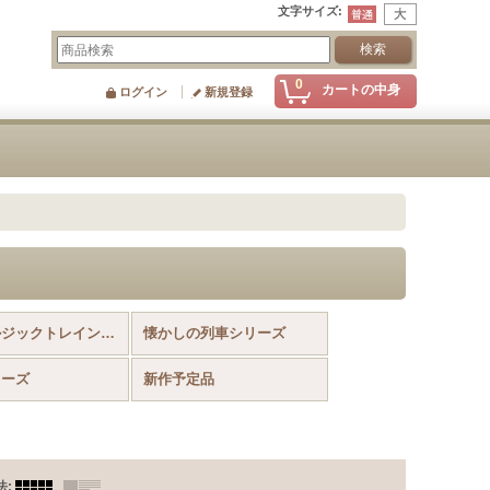
文字サイズ
:
0
カートの中身
ログイン
新規登録
ノスタルジックトレインシリーズ
懐かしの列車シリーズ
リーズ
新作予定品
法
: