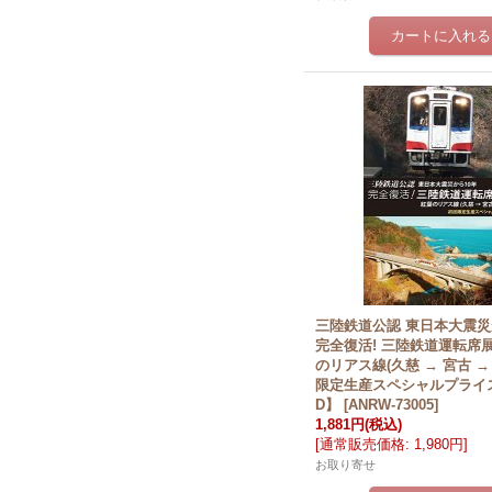
三陸鉄道公認 東日本大震
完全復活! 三陸鉄道運転席
のリアス線(久慈 → 宮古 →
限定生産スペシャルプライ
D】
[
ANRW-73005
]
1,881円
(税込)
[
通常販売価格
:
1,980円
]
お取り寄せ