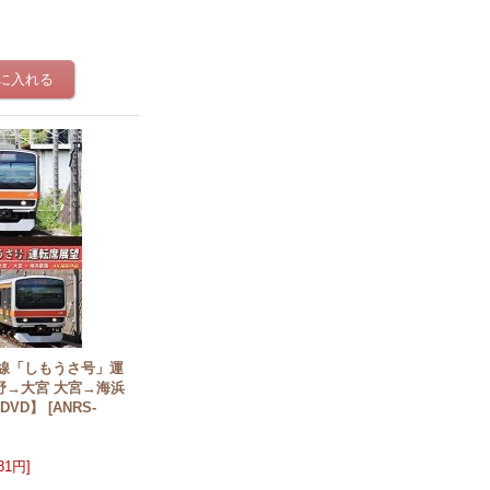
野線「しもうさ号」運
野→大宮 大宮→海浜
DVD】
[
ANRS-
981円
]