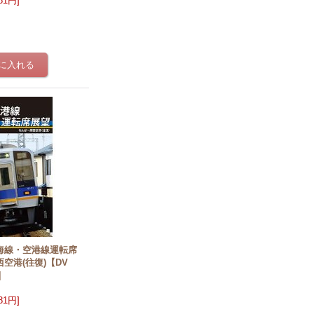
981円
]
海線・空港線運転席
空港(往復)【DV
]
981円
]