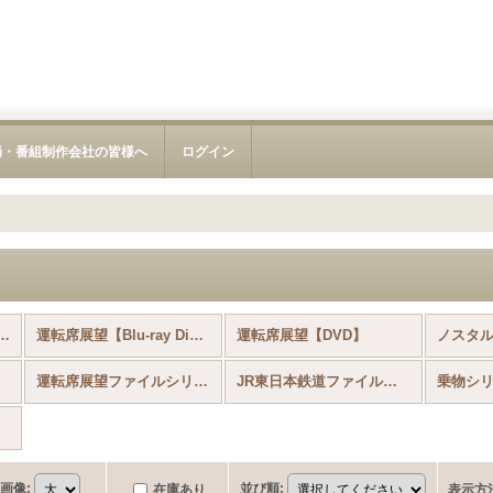
局・番組制作会社の皆様へ
ログイン
7/28更新!） (全商品)
運転席展望【Blu-ray Disc】
運転席展望【DVD】
運転席展望ファイルシリーズ(メーカー在庫のみの販売となります)
JR東日本鉄道ファイルシリーズ(メーカー在庫のみの販売となります)
乗物シ
画像
:
並び順
:
在庫あり
表示方