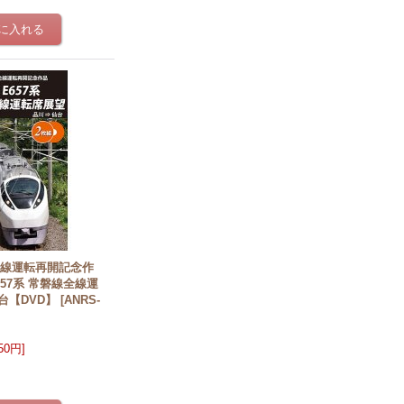
全線運転再開記念作
57系 常磐線全線運
台【DVD】
[
ANRS-
950円
]