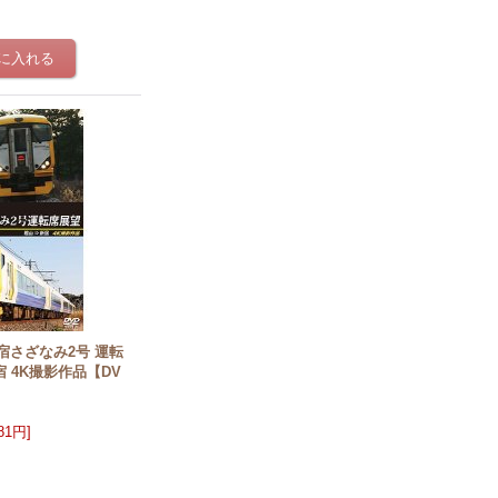
宿さざなみ2号 運転
 4K撮影作品【DV
981円
]