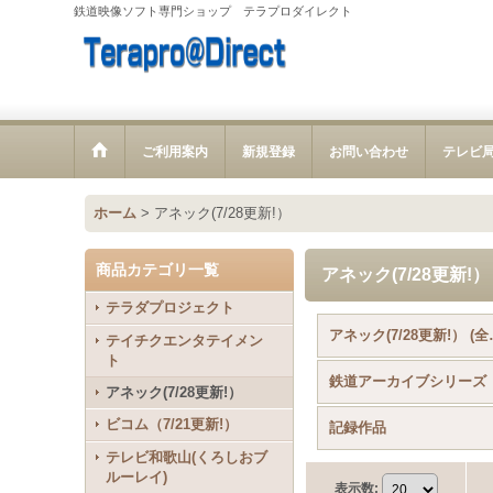
鉄道映像ソフト専門ショップ テラプロダイレクト
ご利用案内
新規登録
お問い合わせ
テレビ
ホーム
>
アネック(7/28更新!）
商品カテゴリ一覧
アネック(7/28更新!）
テラダプロジェクト
アネック(
テイチクエンタテイメン
ト
鉄道アーカイブシリーズ
アネック(7/28更新!）
ビコム（7/21更新!）
記録作品
テレビ和歌山(くろしおブ
ルーレイ)
表示数
: