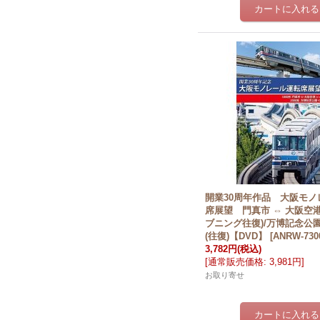
開業30周年作品 大阪モノ
席展望 門真市 ⇔ 大阪空港
ブニング往復)/万博記念公園
(往復)【DVD】
[
ANRW-730
3,782円
(税込)
[
通常販売価格
:
3,981円
]
お取り寄せ