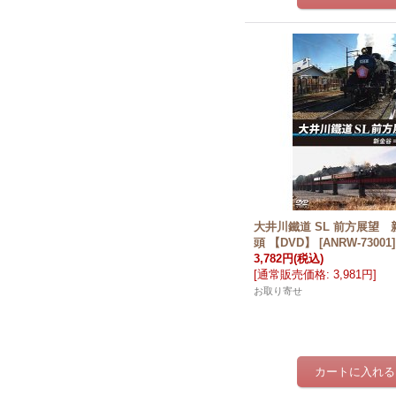
大井川鐵道 SL 前方展望
頭 【DVD】
[
ANRW-73001
]
3,782円
(税込)
[
通常販売価格
:
3,981円
]
お取り寄せ