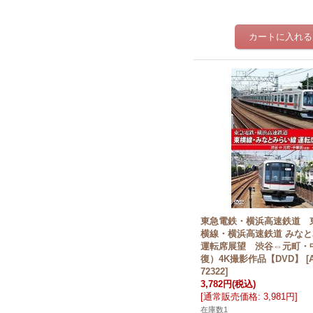
東急電鉄・横浜高速鉄道 
横線・横浜高速鉄道 みな
運転席展望 渋谷⇔元町・
復）4K撮影作品【DVD】
[
72322
]
3,782円
(税込)
[
通常販売価格
:
3,981円
]
在庫数1