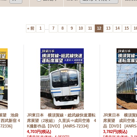
«
前
1
...
7
8
9
10
11
12
13
14
15
1
展望 池袋
JR東日本 横須賀線・総武線快速運転
JR東日本 横須
 西武新宿 4
席展望（2枚組） 久里浜⇒成田空港 4
席展望 成田空港
72336
]
K撮影作品【DVD】
[
ANRS-72334
]
品【DVD】
[
ANRS
4,703円
(税込)
3,782円
(税込)