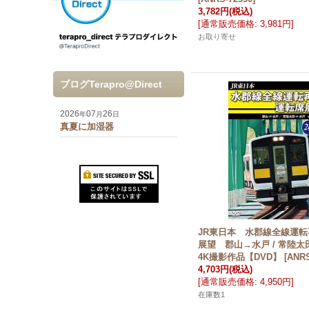
3,782円
(税込)
[
通常販売価格
:
3,981円
]
お取り寄せ
ブログTerapro@Direct
2026
07
26
年
月
日
真夏に加湿器
JR東日本 水郡線全線運転
展望 郡山→水戸 / 常陸
4K撮影作品【DVD】
[
ANRS
4,703円
(税込)
[
通常販売価格
:
4,950円
]
在庫数1