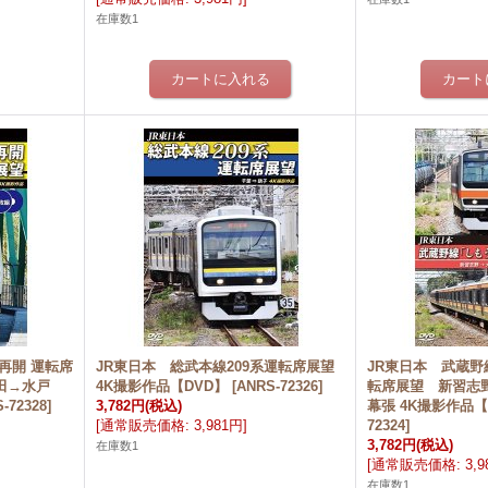
在庫数1
再開 運転席
JR東日本 総武本線209系運転席展望
JR東日本 武蔵
太田→水戸
4K撮影作品【DVD】
[
ANRS-72326
]
転席展望 新習志
-72328
]
3,782円
(税込)
幕張 4K撮影作品【
[
通常販売価格
:
3,981円
]
72324
]
3,782円
(税込)
在庫数1
[
通常販売価格
:
3,
在庫数1