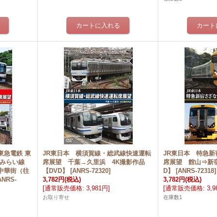
東急電鉄 東
JR東日本 横須賀線・総武線快速運転
JR東日本 特急新
とみらい線
席展望 千葉→久里浜 4K撮影作品
席展望 館山⇒新宿
中華街（往
【DVD】
[
ANRS-72320
]
D】
[
ANRS-72318
]
ANRS-
3,782円
(税込)
3,782円
(税込)
[
通常販売価格
:
3,981円
]
[
通常販売価格
:
3,
お取り寄せ
在庫数1