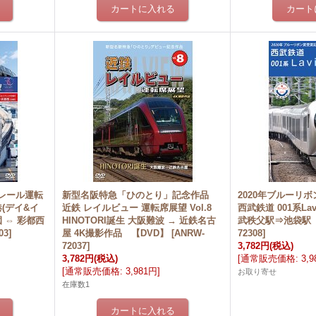
レール運転
新型名阪特急「ひのとり」記念作品
2020年ブルーリ
(デイ&イ
近鉄 レイルビュー 運転席展望 Vol.8
西武鉄道 001系La
 ⇔ 彩都西
HINOTORI誕生 大阪難波 → 近鉄名古
武秩父駅⇒池袋駅
03
]
屋 4K撮影作品 【DVD】
[
ANRW-
72308
]
72037
]
3,782円
(税込)
3,782円
(税込)
[
通常販売価格
:
3,
[
通常販売価格
:
3,981円
]
お取り寄せ
在庫数1