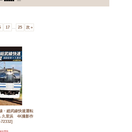
6
17
...
25
次
»
賀線・総武線快速運転
→久里浜 4K撮影作
-72332
]