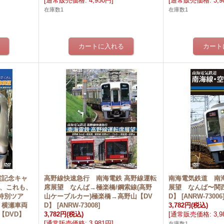
[
通常販売価格
:
4,950円
]
[
通常販売価格
:
3,
在庫数1
在庫数1
受賞記念キャ
高野線快速急行 南海電鉄 高野線運転
南海電気鉄道 南
も、これも、
席展望 なんば→極楽橋/鋼索線(高野
展望 なんば〜関西
特別ツア
山ケーブルカー)極楽橋→高野山【DV
D】
[
ANRW-73006
 横瀬車両
D】
[
ANRW-73008
]
3,782円
(税込)
【DVD】
3,782円
(税込)
[
通常販売価格
:
3,
[
通常販売価格
:
3,981円
]
在庫数1