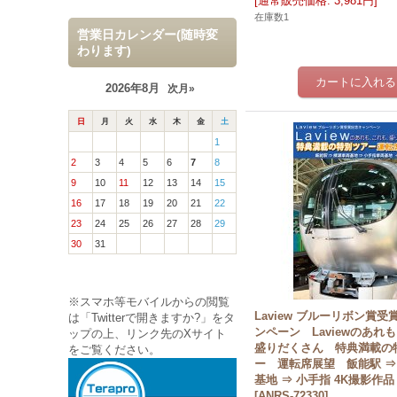
[
通常販売価格
:
3,981円
]
在庫数1
営業日カレンダー(随時変
わります)
2026年8月
次月»
日
月
火
水
木
金
土
1
2
3
4
5
6
7
8
9
10
11
12
13
14
15
16
17
18
19
20
21
22
23
24
25
26
27
28
29
30
31
※スマホ等モバイルからの閲覧
Laview ブルーリボン賞
は「Twitterで開きますか?」をタ
ンペーン Laviewのあれ
ップの上、リンク先のXサイト
盛りだくさん 特典満載の
をご覧ください。
ー 運転席展望 飯能駅 ⇒
基地 ⇒ 小手指 4K撮影作品
[
ANRS-72330
]