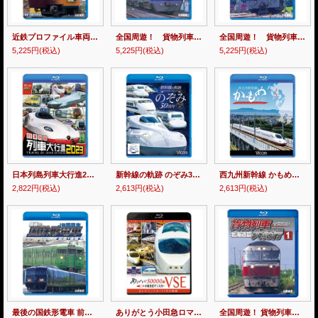
近鉄プロファイル車両篇 第1章 特急形I【BD】
全国周遊！ 貨物列車大紀行3 首都圏篇II【BD】
全国周遊！ 貨物列車大紀行2【BD】
5,225円
(税込)
5,225円
(税込)
5,225円
(税込)
日本列島列車大行進2023【BD】
新幹線の軌跡 のぞみ30周年記念版【BD】
西九州新幹線 かもめ走る!【BD】
2,822円
(税込)
2,613円
(税込)
2,613円
(税込)
最後の国鉄形電車 前篇・後篇 JR西日本【BD】
ありがとう小田急ロマンスカー50000形VSE 白いロマンスカー17年の軌跡【BD】
全国周遊！ 貨物列車大紀行I 北海道篇【BD】