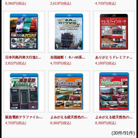
8,360円
(税込)
2,613円
(税込)
4,703円
(税込)
日本列島列車大行進2022【BD】
全国縦断！ キハ40系と国鉄形気動車IV 東海・西日本篇【BD】
ありがとうドレミファインバータ 京急電鉄1000形&2100形 歌う電車の記録【BD】
2,822円
(税込)
4,703円
(税込)
4,180円
(税込)
阪急電鉄テラファイル3 京都線【BD】
よみがえる総天然色の列車たち第2章 ブルーレイ版 Vol.3 近鉄・路面電車篇 奥井宗夫8ミリフィルム作品集【BD】
よみがえる総天然色の車両たち第2章 ブルーレイ版 Vol.2 私鉄編 奥井宗夫8ミリフィルム作品集【BD】
4,703円
(税込)
8,360円
(税込)
8,360円
(税込)
(30件/91件)