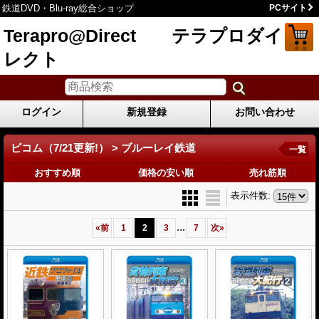
鉄道DVD・Blu-ray総合ショップ
PCサイト
Terapro@Direct テラプロダイ
レクト
ログイン
新規登録
お問い合わせ
ビコム（7/21更新!） > ブルーレイ鉄道
一覧
おすすめ順
価格の安い順
売れ筋順
表示件数
:
...
«
前
1
2
3
7
次
»