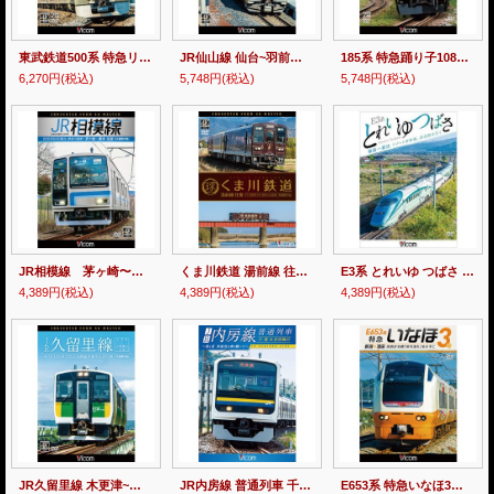
東武鉄道500系 特急リバティ会津 4K撮影作品 浅草~新藤原~会津高原尾瀬口~会津田島 【DVD】
JR仙山線 仙台~羽前千歳~山形 往復 4K撮影作品 交流電化発祥の地へ 【DVD】
185系 特急踊り子108号 伊豆急下田~東京 【DVD】
6,270円
(税込)
5,748円
(税込)
5,748円
(税込)
JR相模線 茅ヶ崎〜橋本 往復 4K撮影作品 205系500番台、神奈川縦断!【DVD】
くま川鉄道 湯前線 往復 KT-500形でゆく夏の人吉盆地【4K撮影作品】【DVD】
E3系 とれいゆ つばさ 福島~新庄 リゾート新幹線、出羽路を行く 【DVD】
4,389円
(税込)
4,389円
(税込)
4,389円
(税込)
JR久留里線 木更津~上総亀山往復 キハE130形でたどる房総半島のんびり旅【4K撮影作品】 【DVD】
JR内房線 普通列車 千葉~安房鴨川 春と夏 房総色を乗り継いで【DVD】
E653系 特急いなほ3号 新潟~酒田 国指定名勝「笹川流れ」を左手に 【DVD】