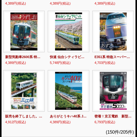
4,389円
(税込)
4,389円
(税込)
4,389円
(税込)
新型気動車2600系 特急うずしお 一番列車・高松〜徳島往復 4K撮影作品【DVD】
快速 仙台シティラビット 4K撮影作品 桜の東北本線 仙台~福島往復【DVD】
E351系 特急スーパーあずさ 紅葉に染まる新宿〜松本【DVD】
4,389円
(税込)
5,748円
(税込)
4,703円
(税込)
販売を終了しました。 ありがとう三江線 スペシャルパッケージ ワンマン単行前面展望とSL「江の川」号など走行シーン 【DVD】
ありがとうキハ40系 JR八戸線 4K撮影 久慈〜八戸【DVD】
密着！京王電鉄 新型5000系 新形式誕生の記録／試運転前面展望【大島車両検修場〜新宿〜高幡不動検車区】 【DVD】
4,912円
(税込)
4,389円
(税込)
6,793円
(税込)
(150件/205件)