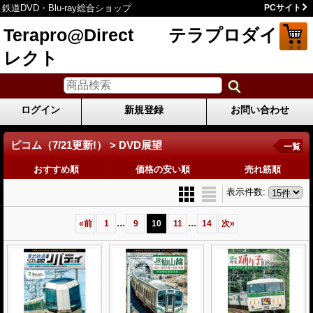
鉄道DVD・Blu-ray総合ショップ
PCサイト
Terapro@Direct テラプロダイ
レクト
ログイン
新規登録
お問い合わせ
ビコム（7/21更新!） > DVD展望
一覧
おすすめ順
価格の安い順
売れ筋順
表示件数
:
...
...
«
前
1
9
10
11
14
次
»