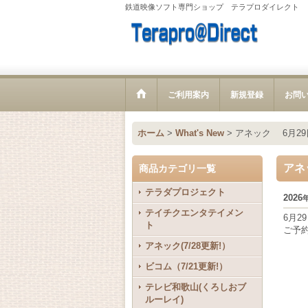
鉄道映像ソフト専門ショップ テラプロダイレクト
ご利用案内
新規登録
お問
ホーム
>
What's New
>
アネック 6月2
アネ
商品カテゴリ一覧
テラダプロジェクト
2026
テイチクエンタテイメン
6月2
ト
ご予
アネック(7/28更新!）
ビコム（7/21更新!）
テレビ和歌山(くろしおブ
ルーレイ)