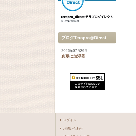
ブログTerapro@Direct
2026
07
26
年
月
日
真夏に加湿器
ログイン
お問い合わせ