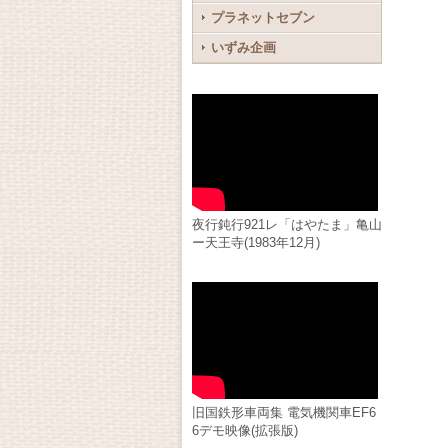
プラネットセブン
いずみ企画
夜行鈍行921レ「はやたま」亀山
ー天王寺(1983年12月)
旧国鉄形車両集 電気機関車EF6
6デモ映像(拡張版)