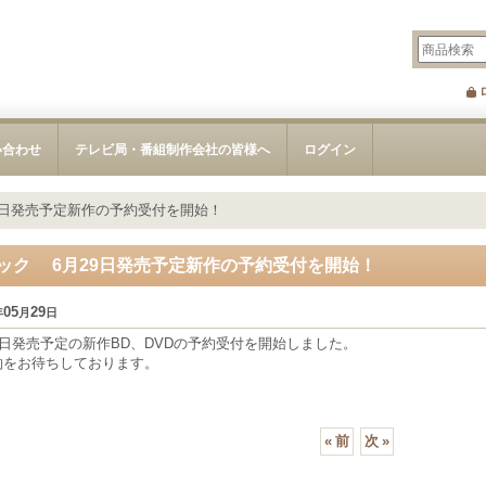
い合わせ
テレビ局・番組制作会社の皆様へ
ログイン
9日発売予定新作の予約受付を開始！
ック 6月29日発売予定新作の予約受付を開始！
05
29
年
月
日
9日発売予定の新作BD、DVDの予約受付を開始しました。
約をお待ちしております。
«
前
次
»