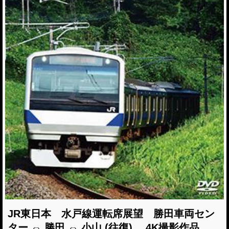
JR東日本 水戸線運転席展望 勝田車両セン
ター ⇔ 勝田 ⇔ 小山 (往復) 4K撮影作品