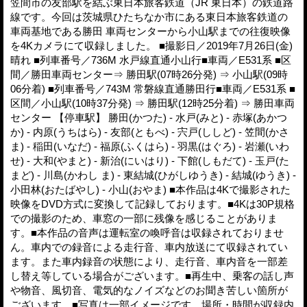
笠間市の友部駅を結ぶ東日本旅客鉄道（JR 東日本）の鉄道路
線です。今回は茨城県ひたちなか市にある東日本旅客鉄道の
車両基地である勝田 車両センターから小山駅までの往復映像
を4Kカメラにて収録しました。 ■撮影日／2019年7月26日(金)
晴れ ■列車番号／736M 水戸線直通小山行■車両／E531系 ■区
間／勝田車両センター⇒ 勝田駅(07時26分発) ⇒ 小山駅(09時
06分着) ■列車番号／743M 常磐線直通勝田行■車両／E531系 ■
区間／小山駅(10時37分発) ⇒ 勝田駅(12時25分着) ⇒ 勝田車両
センター 【停車駅】 勝田(かつた) - 水戸(みと) - 赤塚(あかつ
か) - 内原(うちはら) - 友部(ともべ) - 宍戸(ししど) - 笠間(かさ
ま) - 稲田(いなだ) - 福原(ふくはら) - 羽黒(はぐろ) - 岩瀬(いわ
せ) - 大和(やまと) - 新治(にいはり) - 下館(しもだて) - 玉戸(た
まど) - 川島(かわし ま) - 東結城(ひがしゆうき) - 結城(ゆうき) -
小田林(おたばやし) - 小山(おやま) ■本作品は4Kで撮影された
映像をDVD方式に変換して記録しております。■4Kは30P規格
での撮影のため、車窓の一部に残像を感じることがありま
す。■本作品の音声は運転室の喚呼音は収録されておりませ
ん。車内での録音による走行音、車内放送にて収録されてい
ます。また車内録音の状態により、走行音、車内音を一部差
し替え等している場合がございます。■再生中、乗客の話し声
や物音、風切音、電気的なノイズなどのお聞き苦しい箇所が
ございます。■写真は一部イメージです。場所・時間が収録内