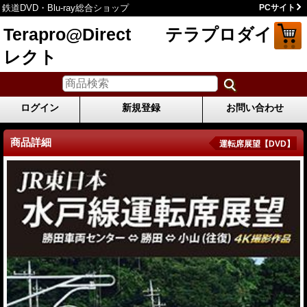
鉄道DVD・Blu-ray総合ショップ
PCサイト
Terapro@Direct テラプロダイ
レクト
ログイン
新規登録
お問い合わせ
商品詳細
運転席展望【DVD】