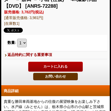
【DVD】
[ANRS-72288]
販売価格
:
3,782円
(税込)
[通常販売価格
:
3,981円
]
[在庫数1]
数量
:
返品特約に関する重要事項
商品詳細
貴重な勝田車両基地からの往復の展望映像をお楽しみ下さ
い。水戸線（みとせん）は、栃木県小山市の小山駅と茨城県