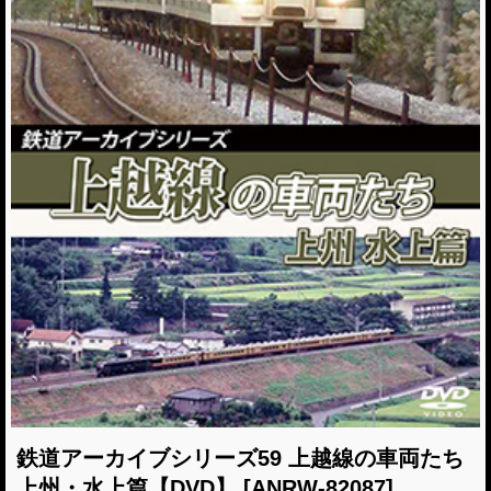
鉄道アーカイブシリーズ59 上越線の車両たち
上州・水上篇【DVD】
[ANRW-82087]