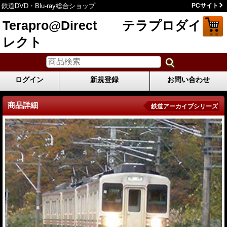
鉄道DVD・Blu-ray総合ショップ
PCサイト
Terapro@Direct テラプロダイ
レクト
ログイン
新規登録
お問い合わせ
商品詳細
鉄道アーカイブシリーズ