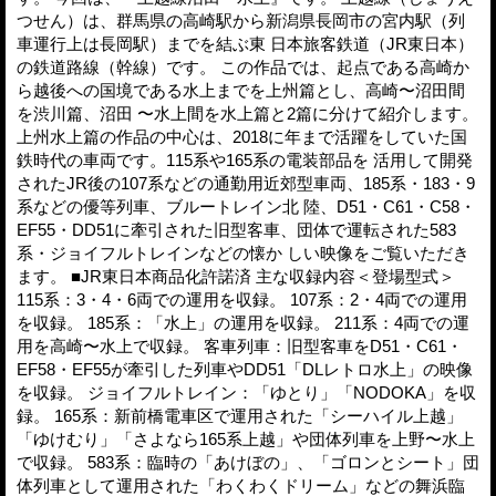
つせん）は、群馬県の高崎駅から新潟県長岡市の宮内駅（列
車運行上は長岡駅）までを結ぶ東 日本旅客鉄道（JR東日本）
の鉄道路線（幹線）です。 この作品では、起点である高崎か
ら越後への国境である水上までを上州篇とし、高崎〜沼田間
を渋川篇、沼田 〜水上間を水上篇と2篇に分けて紹介します。
上州水上篇の作品の中心は、2018に年まで活躍をしていた国
鉄時代の車両です。115系や165系の電装部品を 活用して開発
されたJR後の107系などの通勤用近郊型車両、185系・183・9
系などの優等列車、ブルートレイン北 陸、D51・C61・C58・
EF55・DD51に牽引された旧型客車、団体で運転された583
系・ジョイフルトレインなどの懐か しい映像をご覧いただき
ます。 ■JR東日本商品化許諾済 主な収録内容＜登場型式＞
115系：3・4・6両での運用を収録。 107系：2・4両での運用
を収録。 185系：「水上」の運用を収録。 211系：4両での運
用を高崎〜水上で収録。 客車列車：旧型客車をD51・C61・
EF58・EF55が牽引した列車やDD51「DLレトロ水上」の映像
を収録。 ジョイフルトレイン：「ゆとり」「NODOKA」を収
録。 165系：新前橋電車区で運用された「シーハイル上越」
「ゆけむり」「さよなら165系上越」や団体列車を上野〜水上
で収録。 583系：臨時の「あけぼの」、「ゴロンとシート」団
体列車として運用された「わくわくドリーム」などの舞浜臨