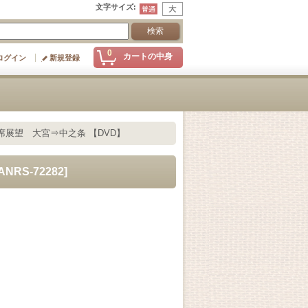
文字サイズ
:
0
カートの中身
ログイン
新規登録
席展望 大宮⇒中之条 【DVD】
ANRS-72282
]