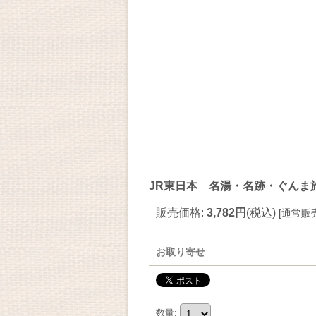
JR東日本 名湯・名跡・ぐんま旅
販売価格
:
3,782円
(税込)
[
通常販
お取り寄せ
数量
: