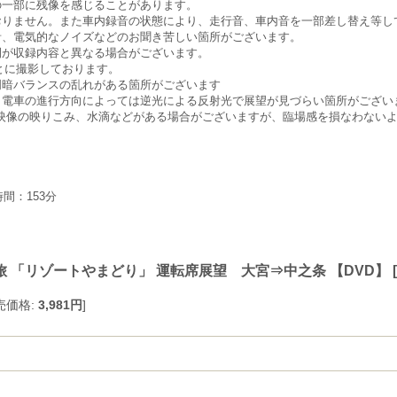
窓の一部に残像を感じることがあります。
おりません。また車内録音の状態により、走行音、車内音を一部差し替え等し
音、電気的なノイズなどのお聞き苦しい箇所がございます。
間が収録内容と異なる場合がございます。
とに撮影しております。
明暗バランスの乱れがある箇所がございます
。電車の進行方向によっては逆光による反射光で展望が見づらい箇所がござい
映像の映りこみ、水滴などがある場合がございますが、臨場感を損なわない
：153分
 「リゾートやまどり」 運転席展望 大宮⇒中之条 【DVD】
[
売価格
:
3,981円
]