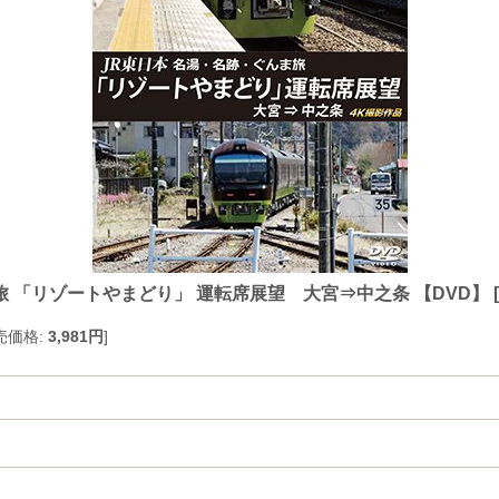
 「リゾートやまどり」 運転席展望 大宮⇒中之条 【DVD】
[
売価格
:
3,981円
]