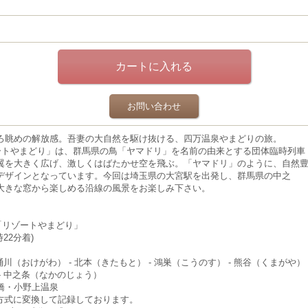
お問い合わせ
ろ眺めの解放感。吾妻の大自然を駆け抜ける、四万温泉やまどりの旅。
ゾートやまどり」は、群馬県の鳥「ヤマドリ」を名前の由来とする団体臨時列車
翼を大きく広げ、激しくはばたかせ空を飛ぶ。「ヤマドリ」のように、自然
デザインとなっています。今回は埼玉県の大宮駅を出発し、群馬県の中之
大きな窓から楽しめる沿線の風景をお楽しみ下さい。
車「リゾートやまどり」
時22分着)
桶川（おけがわ） - 北本（きたもと） - 鴻巣（こうのす） - 熊谷（くまがや） 
 - 中之条（なかのじょう）
橋・小野上温泉
D方式に変換して記録しております。