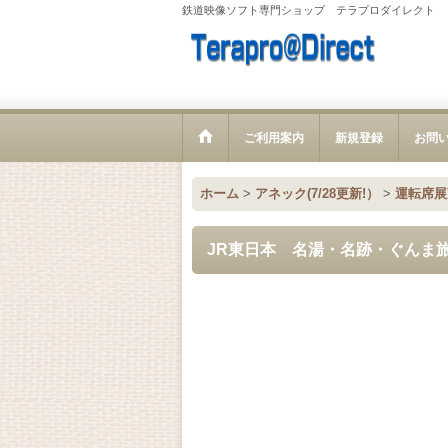
鉄道映像ソフト専門ショップ テラプロダイレクト
ご利用案内
新規登録
お問
ホーム
>
アネック(7/28更新!）
>
運転席展
JR東日本 名湯・名跡・ぐんま旅