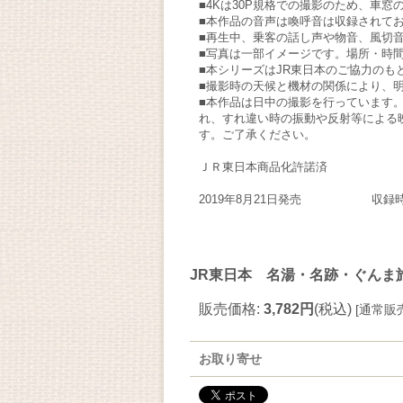
■4Kは30P規格での撮影のため、車
■本作品の音声は喚呼音は収録されて
■再生中、乗客の話し声や物音、風切
■写真は一部イメージです。場所・時
■本シリーズはJR東日本のご協力のも
■撮影時の天候と機材の関係により、
■本作品は日中の撮影を行っています
れ、すれ違い時の振動や反射等による
す。ご了承ください。
ＪＲ東日本商品化許諾済
2019年8月21日発売 収録時間
JR東日本 名湯・名跡・ぐんま旅
販売価格
:
3,782円
(税込)
[
通常販
お取り寄せ