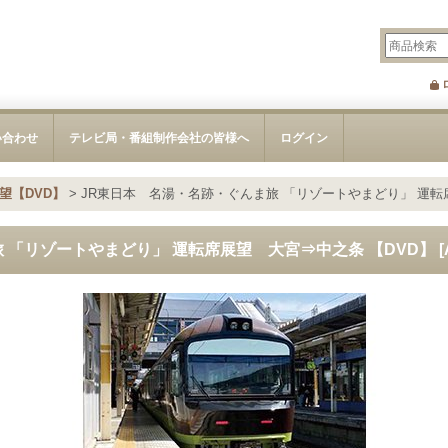
い合わせ
テレビ局・番組制作会社の皆様へ
ログイン
望【DVD】
>
JR東日本 名湯・名跡・ぐんま旅 「リゾートやまどり」 運転
 「リゾートやまどり」 運転席展望 大宮⇒中之条 【DVD】
[