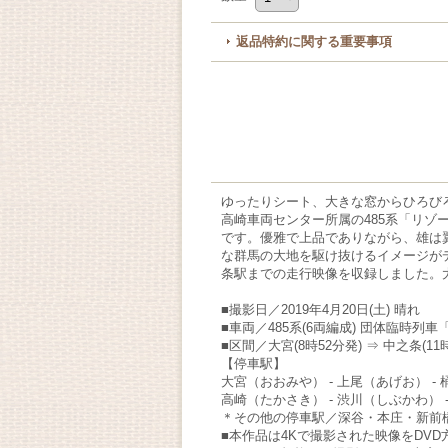
返品特約に関する重要事項
ゆったりシート、大きな窓からひろび
高崎車両センター所属の485系「リ
です。優雅で上品でありながら、雄は
な群馬の大地を駆け抜けるイメージが
条駅までの走行映像を収録しました。
■撮影日／2019年4月20日(土) 晴れ
■車両／485系(6両編成) 団体臨時列
■区間／大宮(8時52分発) ⇒ 中之条(11
【停車駅】
大宮（おおみや） - 上尾（あげお） - 
高崎（たかさき） - 渋川（しぶかわ）
＊その他の停車駅／深谷・本庄・新前
■本作品は4Kで撮影された映像をDV