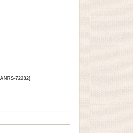
ANRS-72282
]