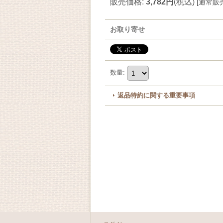
販売価格
:
3,782円
(税込)
[
通常販
お取り寄せ
数量
:
返品特約に関する重要事項