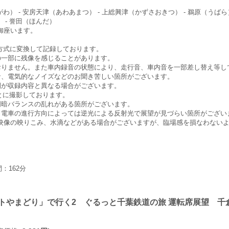
わ） - 安房天津（あわあまつ） - 上総興津（かずさおきつ） - 鵜原（うばら）
 - 誉田（ほんだ）
御座います。
D方式に変換して記録しております。
窓の一部に残像を感じることがあります。
おりません。また車内録音の状態により、走行音、車内音を一部差し替え等し
音、電気的なノイズなどのお聞き苦しい箇所がございます。
間が収録内容と異なる場合がございます。
とに撮影しております。
明暗バランスの乱れがある箇所がございます。
。電車の進行方向によっては逆光による反射光で展望が見づらい箇所がござい
映像の映りこみ、水滴などがある場合がございますが、臨場感を損なわない
：162分
ートやまどり」で行く2 ぐるっと千葉鉄道の旅 運転席展望 千