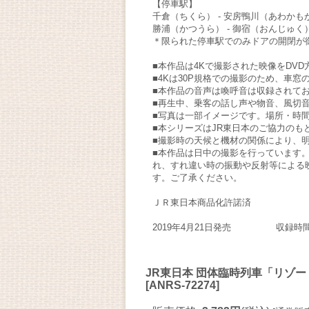
【停車駅】
千倉（ちくら） - 安房鴨川（あわかもが
勝浦（かつうら） - 御宿（おんじゅく）
＊限られた停車駅でのみドアの開閉が
■本作品は4Kで撮影された映像をDV
■4Kは30P規格での撮影のため、車
■本作品の音声は喚呼音は収録されて
■再生中、乗客の話し声や物音、風切
■写真は一部イメージです。場所・時
■本シリーズはJR東日本のご協力のも
■撮影時の天候と機材の関係により、
■本作品は日中の撮影を行っています
れ、すれ違い時の振動や反射等による
す。ご了承ください。
ＪＲ東日本商品化許諾済
2019年4月21日発売 収録時間
JR東日本 団体臨時列車「リゾ
[
ANRS-72274
]