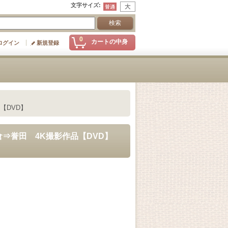
文字サイズ
:
0
カートの中身
ログイン
新規登録
【DVD】
⇒誉田 4K撮影作品【DVD】