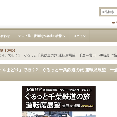
い合わせ
テレビ局・番組制作会社の皆様へ
ログイン
望【DVD】
どり」で行く2 ぐるっと千葉鉄道の旅 運転席展望 千倉⇒誉田 4K撮影作品
トやまどり」で行く2 ぐるっと千葉鉄道の旅 運転席展望 千倉