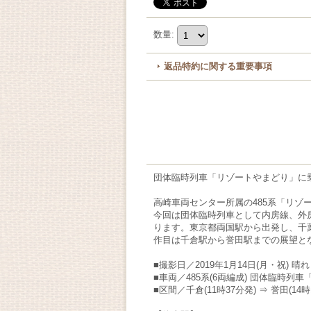
数量
:
返品特約に関する重要事項
団体臨時列車「リゾートやまどり」に
高崎車両センター所属の485系「リ
今回は団体臨時列車として内房線、外
ります。東京都両国駅から出発し、千
作目は千倉駅から誉田駅までの展望と
■撮影日／2019年1月14日(月・祝) 晴れ
■車両／485系(6両編成) 団体臨時列
■区間／千倉(11時37分発) ⇒ 誉田(14時