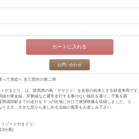
お問い合わせ
乗って房総へ 全三部作の第二弾
ゾートやまどり」は、群馬県の鳥「ヤマドリ」を名前の由来とする鉄道車両です
房線や東金線、常磐線など通常走行する事のない線区を通り、千葉を廻
葉県成田駅までの走行を３つの区域に分けて展望映像を収録しました。２
なります。大きな窓から楽しめる沿線の風景をお楽しみ下さい。
車「リゾートやまどり」
13分着)