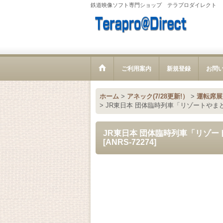
鉄道映像ソフト専門ショップ テラプロダイレクト
ご利用案内
新規登録
お問
ホーム
>
アネック(7/28更新!）
>
運転席展
>
JR東日本 団体臨時列車「リゾートやま
JR東日本 団体臨時列車「リゾー
[
ANRS-72274
]