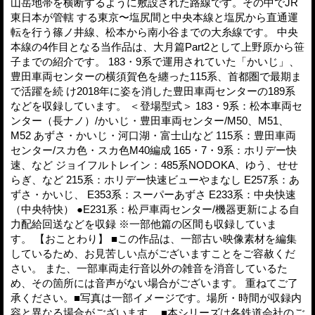
山岳地帯を横断するように敷設された路線です。その中でJR
東日本が管轄 する東京〜塩尻間と中央本線と塩尻から直通運
転を行う篠ノ井線、松本から南小谷までの大糸線です。 中央
本線の4作目となる当作品は、大月篇Part2として上野原から笹
子までの紹介です。 183・9系で運用されていた「かいじ」、
豊田車両センターの横須賀色を纏った115系、首都圏で最期ま
で活躍を続 け2018年に姿を消した豊田車両センターの189系
などを収録しています。 ＜登場型式＞ 183・9系：松本車両セ
ンター（長ナノ）/かいじ・豊田車両センター/M50、M51、
M52 あずさ・かいじ・河口湖・富士山など 115系：豊田車両
センター/スカ色・スカ色M40編成 165・7・9系：ホリデー快
速、など ジョイフルトレイン：485系NODOKA、ゆう、せせ
らぎ、など 215系：ホリデー快速ビューやまなし E257系：あ
ずさ・かいじ、 E353系：スーパーあずさ E233系：中央快速
（中央特快） ●E231系：松戸車両センター/機器更新による自
力配給回送などを収録 ※一部他篇の区間も収録していま
す。 【おことわり】 ■この作品は、一部古い映像素材を編集
しているため、お見苦しい点がございますことをご容赦くだ
さい。 また、一部車両走行音以外の雑音を消音しているた
め、その箇所には音声がない場合がございます。 重ねてご了
承ください。■写真は一部イメージです。場所・時間が収録内
容と異なる場合がございます。 ■本シリーズは各鉄道会社のご