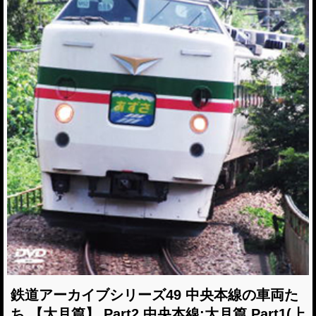
鉄道アーカイブシリーズ49 中央本線の車両た
ち 【大月篇】 Part2 中央本線:大月篇 Part1(上