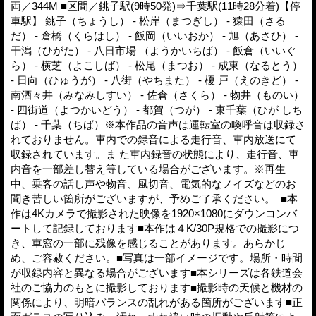
両／344M ■区間／銚子駅(9時50発)⇒千葉駅(11時28分着)【停
車駅】 銚子（ちょうし） - 松岸（まつぎし） - 猿田（さる
だ） - 倉橋（くらはし） - 飯岡（いいおか） - 旭（あさひ） -
干潟（ひがた） - 八日市場 （ようかいちば） - 飯倉（いいぐ
ら） - 横芝（よこしば） - 松尾（まつお） - 成東（なるとう）
- 日向（ひゅうが） - 八街（やちまた） - 榎 戸（えのきど） -
南酒々井（みなみしすい） - 佐倉（さくら） - 物井（ものい）
- 四街道（よつかいどう） - 都賀（つが） - 東千葉（ひが しち
ば） - 千葉（ちば）※本作品の音声は運転室の喚呼音は収録さ
れておりません。車内での録音による走行音、車内放送にて
収録されています。ま た車内録音の状態により、走行音、車
内音を一部差し替え等している場合がございます。※再生
中、乗客の話し声や物音、風切音、電気的なノイズなどのお
聞き苦しい箇所がございますが、予めご了承ください。 ■本
作は4Kカメラで撮影された映像を1920×1080にダウンコンバ
ートして記録しております■本作は４K/30P規格での撮影につ
き、車窓の一部に残像を感じることがあります。あらかじ
め、ご容赦ください。■写真は一部イメージです。場所・時間
が収録内容と異なる場合がございます■本シリーズは各鉄道会
社のご協力のもとに撮影しております■撮影時の天候と機材の
関係により、明暗バランスの乱れがある箇所がございます■正