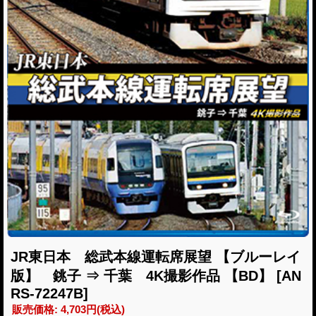
JR東日本 総武本線運転席展望 【ブルーレイ
版】 銚子 ⇒ 千葉 4K撮影作品 【BD】
[AN
RS-72247B]
販売価格
:
4,703円
(税込)