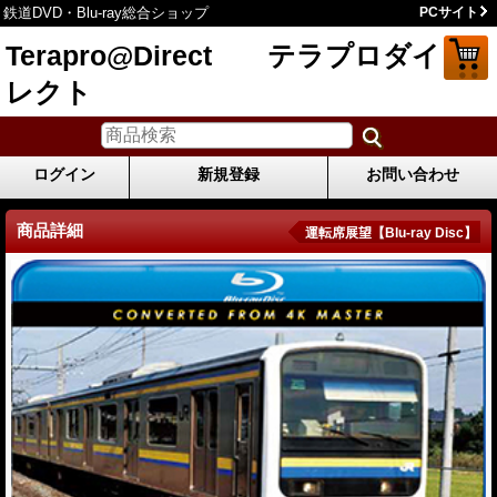
鉄道DVD・Blu-ray総合ショップ
PCサイト
Terapro@Direct テラプロダイ
レクト
ログイン
新規登録
お問い合わせ
商品詳細
運転席展望【Blu-ray Disc】