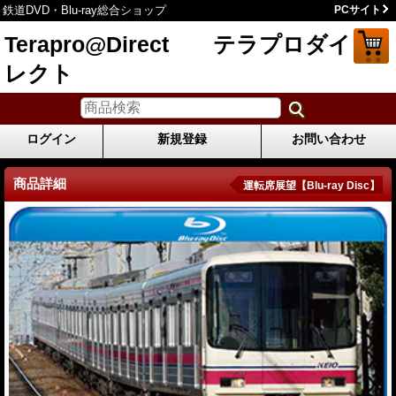
鉄道DVD・Blu-ray総合ショップ
PCサイト
Terapro@Direct テラプロダイ
レクト
ログイン
新規登録
お問い合わせ
商品詳細
運転席展望【Blu-ray Disc】