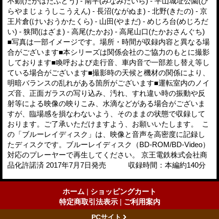
不動(たかはたふどう) - 南平(みなみだいら) - 平山城址公園(ひ
らやまじょうしこうえん) - 長沼(ながぬま) - 北野(きたの) - 京
王片倉(けいおうかたくら) - 山田(やまだ) - めじろ台(めじろだ
い) - 狭間(はざま) - 高尾(たかお) - 高尾山口(たかおさんぐち)
■写真は一部イメージです。場所・時間が収録内容と異なる場
合がございます■本シリーズは関係会社のご協力のもとに撮影
しております■喚呼および走行音、車内音で一部差し替え等し
ている場合がございます■撮影時の天候と機材の関係により、
明暗バランスの乱れがある箇所がございます■運転室内のノイ
ズ音、正面ガラスの写り込み、汚れ、すれ違い時の振動や反
射等による映像の映りこみ、水滴などがある場合がございま
すが、臨場感を損なわないよう、そのままの状態で収録して
おります。ご了承いただけますよう、お願いいたします。 こ
の「ブルーレイディスク」は、映像と音声を高密度に記録し
たディスクです。ブルーレイディスク（BD-ROM/BD-Video）
対応のプレーヤーで再生してください。 京王電鉄株式会社商
品化許諾済 2017年7月7日発売 収録時間：本編約140分
ホーム
|
ショッピングカート
特定商取引法表示
|
ご利用案内
PCサイト