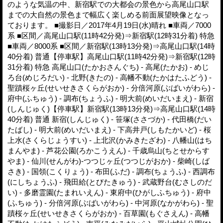
のような気温の中、新宿駅での大都会の景色から高尾山口駅
までの大自然の景色まで幅広く楽しめる前面展望映像となっ
ております。 ■撮影日／2017年4月19日(水)晴れ ■車両／7000
系 ■区間／高尾山口駅(11時42分発)⇒新宿駅(12時31分着) 特急
■車両／8000系 ■区間／新宿駅(13時13分発)⇒高尾山口駅(14時
40分着) 普通【停車駅】高尾山口駅(11時42分発)⇒新宿駅(12時
31分着) 特急 高尾山口(たかおさんぐち) - 高尾(たかお) - めじ
ろ台(めじろだい) - 北野(きたの) - 高幡不動(たかはたふどう) -
聖蹟桜ヶ丘(せいせきさくらがおか) - 分倍河原(ぶばいがわら) -
府中(ふちゅう) - 調布(ちょうふ) - 明大前(めいだいまえ) - 新宿
(しんじゅく)【停車駅】新宿駅(13時13分発)⇒高尾山口駅(14時
40分着) 普通 新宿(しんじゅく) - 笹塚(ささづか) - 代田橋(だい
たばし) - 明大前(めいだいまえ) - 下高井戸(しもたかいど) - 桜
上水(さくらじょうすい) - 上北沢(かみきたざわ) - 八幡山(はち
まんやま) - 芦花公園(ろかこうえん) - 千歳烏山(ちとせからす
やま) - 仙川(せんがわ)-つつじヶ丘(つつじがおか) - 柴崎(しば
さき) - 国領(こくりょう) - 布田(ふだ) - 調布(ちょうふ) - 西調布
(にしちょうふ) - 飛田給(とびたきゅう) - 武蔵野台(むさしのだ
い) - 多磨霊園(たまれいえん) - 東府中(ひがしふちゅう) - 府中
(ふちゅう) - 分倍河原(ぶばいがわら) - 中河原(なかがわら) - 聖
蹟桜ヶ丘(せいせきさくらがおか) - 百草園(もぐさえん) - 高幡