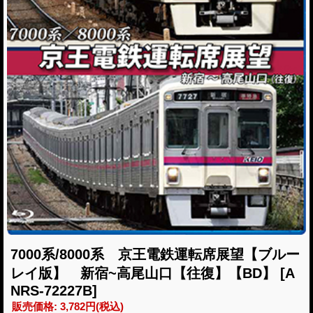
7000系/8000系 京王電鉄運転席展望【ブルー
レイ版】 新宿~高尾山口【往復】【BD】
[A
NRS-72227B]
販売価格
:
3,782円
(税込)