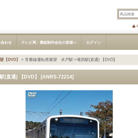
い合わせ
テレビ局・番組制作会社の皆様へ
ログイン
望【DVD】
>
常磐線運転席展望 水戸駅⇒竜田駅(直通) 【DVD】
(直通) 【DVD】
[
ANRS-72214
]