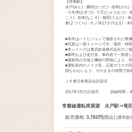
【停車駅】
水戸(みと) - 勝田(かつた) - 佐和(さわ)
- 小木津(おぎつ) - 十王(じゅうおう) -
こう) - 勿来(なこそ) - 植田(うえだ) - 
倉(よつくら) - 久ノ浜(ひさのはま) - 末続
■本作はハイビジョンで撮影された映像
■写真は一部イメージです。場所・時
■本シリーズは東武鉄道株式会社のご
■喚呼および走行音、車内音で一部差
■撮影時の天候と機材の関係により、
■運転室内のノイズ音、正面ガラスの
損なわないよう、そのままの状態で収
ＪＲ東日本商品化許諾済
2017年3月21日発売 収録時間：本
常磐線運転席展望 水戸駅⇒竜田駅
販売価格
:
3,782円
(税込)
[
通常販