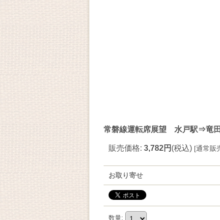
常磐線運転席展望 水戸駅⇒竜田駅
販売価格
:
3,782円
(税込)
[
通常販
お取り寄せ
数量
: