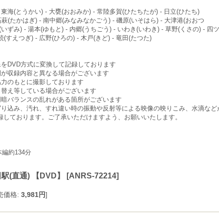
 - 東海(とうかい) - 大甕(おおみか) - 常陸多賀(ひたちたが) - 日立(ひたち)
 高萩(たかはぎ) - 南中郷(みなみなかごう) - 磯原(いそはら) - 大津港(おおつ
泉(いずみ) - 湯本(ゆもと) - 内郷(うちごう) - いわき(いわき) - 草野(くさの) - 四
(すえつぎ) - 広野(ひろの) - 木戸(きど) - 竜田(たつた)
をDVD方式に変換して記録しております
間が収録内容と異なる場合がございます
協力のもとに撮影しております
し替え等している場合がございます
明暗バランスの乱れがある箇所がございます
写り込み、汚れ、すれ違い時の振動や反射等による映像の映りこみ、水滴など
録しております。ご了承いただけますよう、お願いいたします。
編約134分
(直通) 【DVD】
[
ANRS-72214
]
売価格
:
3,981円
]