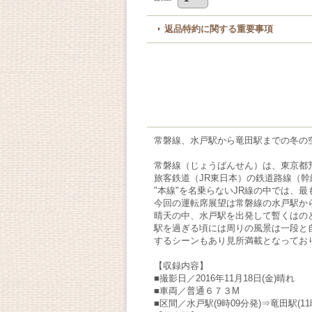
返品特約に関する重要事項
常磐線、水戸駅から竜田駅までの冬の
常磐線（じょうばんせん）は、東京都
旅客鉄道（JR東日本）の鉄道路線（幹
"本線"を名乗らないJR線の中では、
今回の運転席展望は常磐線の水戸駅か
晴天の中、水戸駅を出発して暫くはの
駅を過ぎる頃には周りの風景は一段と
するシーンもあり見所満載となってお
【収録内容】
■撮影日／2016年11月18日(金)晴れ
■車両／普通６７３M
■区間／水戸駅(9時09分発)⇒竜田駅(11