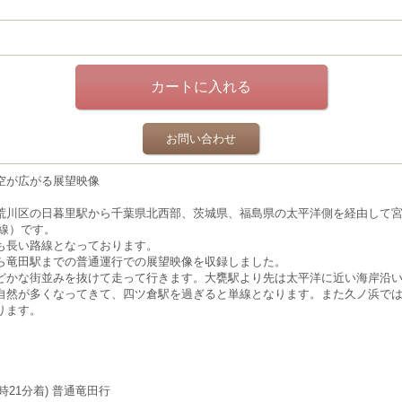
お問い合わせ
空が広がる展望映像
荒川区の日暮里駅から千葉県北西部、茨城県、福島県の太平洋側を経由して
線）です。
最も長い路線となっております。
ら竜田駅までの普通運行での展望映像を収録しました。
どかな街並みを抜けて走って行きます。大甕駅より先は太平洋に近い海岸沿
自然が多くなってきて、四ツ倉駅を過ぎると単線となります。また久ノ浜で
ります。
時21分着) 普通竜田行