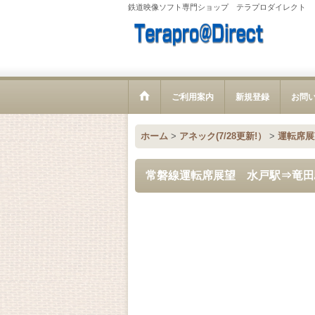
鉄道映像ソフト専門ショップ テラプロダイレクト
ご利用案内
新規登録
お問
ホーム
>
アネック(7/28更新!）
>
運転席展
常磐線運転席展望 水戸駅⇒竜田駅