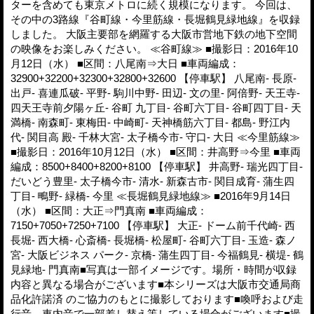
ターを含めても東京メトロに続く規模になります。 今回は、
その中の3路線『谷町線・今里筋線・長堀鶴見緑地線』を収録
しました。 大阪主要部を網羅する大阪市営地下鉄の地下空間
の映像をお楽しみください。 ≪谷町線≫ ■撮影日：2016年10
月12日（水） ■区間：八尾南⇒大日 ■車両編成：
32900+32200+32300+32800+32600 【停車駅】 八尾南- 長原-
出戸- 喜連瓜破- 平野- 駒川中野- 田辺- 文の里- 阿倍野- 天王寺-
四天王寺前夕陽ヶ丘- 谷町 九丁目- 谷町六丁目- 谷町四丁目- 天
満橋- 南森町- 東梅田- 中崎町- 天神橋筋六丁目- 都島- 野江内
代- 関目高 殿- 千林大宮- 太子橋今市- 守口- 大日 ≪今里筋線≫
■撮影日：2016年10月12日（水） ■区間：井高野⇒今里 ■車両
編成：8500+8400+8200+8100 【停車駅】 井高野- 瑞光四丁目-
だいどう豊里- 太子橋今市- 清水- 新森古市- 関目成育- 蒲生四
丁目- 鴫野- 緑橋- 今里 ≪長堀鶴見緑地線≫ ■2016年9月14日
（水） ■区間：大正⇒門真南 ■車両編成：
7150+7050+7250+7100 【停車駅】 大正- ドーム前千代崎- 西
長堀- 西大橋- 心斎橋- 長堀橋- 松屋町- 谷町六丁目- 玉造- 森ノ
宮- 大阪ビジネス パーク- 京橋- 蒲生四丁目- 今福鶴見- 横堤- 鶴
見緑地- 門真南■写真は一部イメージです。場所・時間が収録
内容と異なる場合がございます■本シリーズは大阪市交通局商
品化許諾済 のご協力のもとに撮影しております■喚呼および走
行音、車内音で一部差し替え等している場合がございます■撮