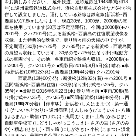
をお楽しみください 。 遠州鉄道、通称遠鉄は1943年(昭和18
年)に遠州電気鉄道株式会社、浜松自動車株式会社など6社が合
併して設立しました。運行している路線は鉄道線(新浜松~西
鹿島)の17.8kmになります。現在30形、1000形、2000形の電
車を使用しています(30形は不定期運行)。 今回は2000形(モハ
2001号、クハ2101号)による新浜松~西鹿島の往復展望映像を
収録。また特典的な映像で、曇り時々雨の天候の中ですが、
不定期運行30形(モハ25号、クハ85号)による新浜松→西鹿島間
の展望も収録しています。30形のモハ25号は吊り掛け駆動方
式の車両です。その他、各車両紹介映像も収録。 <2000形(モ
ハ2001号、クハ2101号)> ■撮影日/2016年8月5日(金) 晴れ ■車
両/新浜松(10時12分発)→西鹿島(10時44分着) クハ2101号
西鹿島(12時00分発)→新浜松(12時32分着) モハ2001号 ■
区間/新浜松~西鹿島(往復) <30形(吊り掛け式モハ25号、クハ
85号)> ■撮影日/2016年6月22日(水) 曇り時々雨 ■車両/30形(吊
り掛け式モハ25号、クハ85号) ■区間/新浜松(15時48分発)→西
鹿島(16時20分着) 【停車駅】 新浜松 (しんはままつ) - 第一通
り (だいいちどおり) - 遠州病院 (えんしゅうびょういん) - 八幡
(はちまん) - 助信 (すけのぶ) - 曳馬(ひくま) - 上島 (かみじま) -
自動車学校前 (じどうしゃがっこうまえ) - さぎの宮 (さぎのみ
や) - 積志 (せきし) - 西ヶ崎 (にしがさき) - 小松 (こまつ) - 浜北
(はまきた) - 美薗中央公園 (みそのちゅうおうこうえん) - 小林