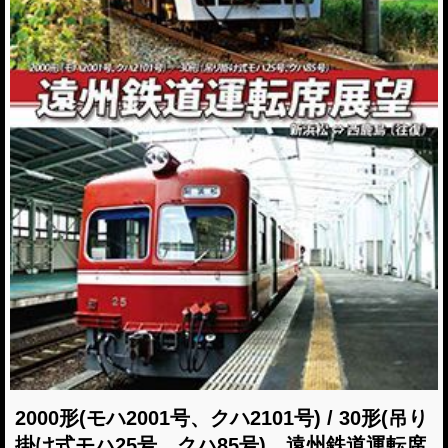
2000形(モハ2001号、クハ2101号) / 30形(吊り
掛け式モハ25号、クハ85号) 遠州鉄道運転席