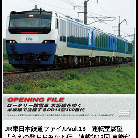
JR東日本鉄道ファイルVol.13 運転室展望
「うえの発おおみなと行」連載第12回 東能代