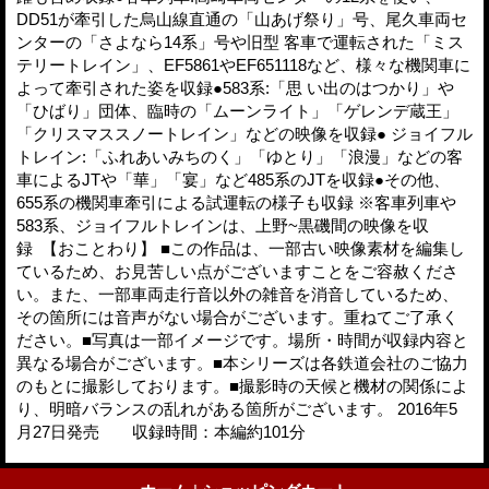
DD51が牽引した烏山線直通の「山あげ祭り」号、尾久車両セ
ンターの「さよなら14系」号や旧型 客車で運転された「ミス
テリートレイン」、EF5861やEF651118など、様々な機関車に
よって牽引された姿を収録●583系:「思 い出のはつかり」や
「ひばり」団体、臨時の「ムーンライト」「ゲレンデ蔵王」
「クリスマススノートレイン」などの映像を収録● ジョイフル
トレイン:「ふれあいみちのく」「ゆとり」「浪漫」などの客
車によるJTや「華」「宴」など485系のJTを収録●その他、
655系の機関車牽引による試運転の様子も収録 ※客車列車や
583系、ジョイフルトレインは、上野~黒磯間の映像を収
録 【おことわり】 ■この作品は、一部古い映像素材を編集し
ているため、お見苦しい点がございますことをご容赦くださ
い。また、一部車両走行音以外の雑音を消音しているため、
その箇所には音声がない場合がございます。重ねてご了承く
ださい。■写真は一部イメージです。場所・時間が収録内容と
異なる場合がございます。■本シリーズは各鉄道会社のご協力
のもとに撮影しております。■撮影時の天候と機材の関係によ
り、明暗バランスの乱れがある箇所がございます。 2016年5
月27日発売 収録時間：本編約101分