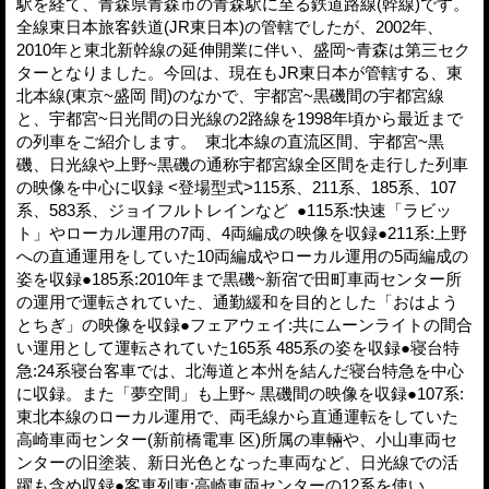
駅を経て、青森県青森市の青森駅に至る鉄道路線(幹線)です。
全線東日本旅客鉄道(JR東日本)の管轄でしたが、2002年、
2010年と東北新幹線の延伸開業に伴い、盛岡~青森は第三セク
ターとなりました。今回は、現在もJR東日本が管轄する、東
北本線(東京~盛岡 間)のなかで、宇都宮~黒磯間の宇都宮線
と、宇都宮~日光間の日光線の2路線を1998年頃から最近まで
の列車をご紹介します。 東北本線の直流区間、宇都宮~黒
磯、日光線や上野~黒磯の通称宇都宮線全区間を走行した列車
の映像を中心に収録 <登場型式>115系、211系、185系、107
系、583系、ジョイフルトレインなど ●115系:快速「ラビッ
ト」やローカル運用の7両、4両編成の映像を収録●211系:上野
への直通運用をしていた10両編成やローカル運用の5両編成の
姿を収録●185系:2010年まで黒磯~新宿で田町車両センター所
の運用で運転されていた、通勤緩和を目的とした「おはよう
とちぎ」の映像を収録●フェアウェイ:共にムーンライトの間合
い運用として運転されていた165系 485系の姿を収録●寝台特
急:24系寝台客車では、北海道と本州を結んだ寝台特急を中心
に収録。また「夢空間」も上野~ 黒磯間の映像を収録●107系:
東北本線のローカル運用で、両毛線から直通運転をしていた
高崎車両センター(新前橋電車 区)所属の車輛や、小山車両セ
ンターの旧塗装、新日光色となった車両など、日光線での活
躍も含め収録●客車列車:高崎車両センターの12系を使い、