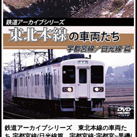
鉄道アーカイブシリーズ 東北本線の車両た
ち 宇都宮線/日光線篇 宇都宮線:宇都宮~黒磯/