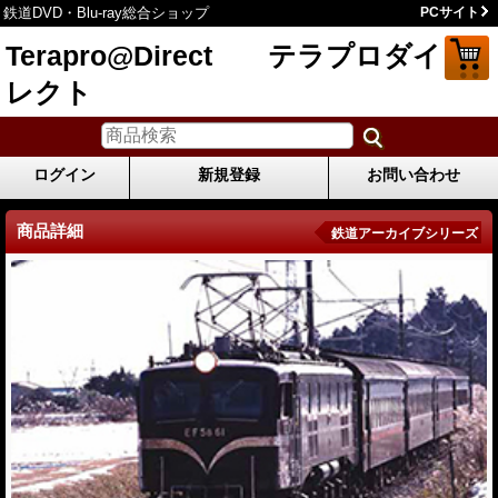
鉄道DVD・Blu-ray総合ショップ
PCサイト
Terapro@Direct テラプロダイ
レクト
ログイン
新規登録
お問い合わせ
商品詳細
鉄道アーカイブシリーズ