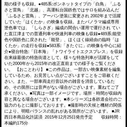
期の様子も収録。●485系:ボンネットタイプの「白鳥」「ふる
さと雷鳥」「北越」、高運転台国鉄色ではサロを組み込んだ
「ふるさと雷鳥」、アーバン塗装に変更され 2002年まで活躍
していた「はくたか」の映像を収録。またパノラマ編成専用
塗色車では、「しらさぎ」編成の間合い運用で運行され てい
た直江津までの普通列車や快速列車の映像も収録●489系:能登
色や国鉄色に戻された「能登」、ほくほく線経由の臨時「は
くたか」の走行を収録●583系:「きたぐに」の映像を中心に紹
介●寝台特急:「日本海」「トワイライトエクスプレス」を収録
在来線最後の特急街道として、様々な特急列車が活躍をして
いた2000年から2015年の改正直前までの様子をご覧くださ
い。 【おことわり】 ■この作品は、一部古い映像素材を編集
しているため、お見苦しい点がございますことをご容赦くだ
さい。また、一部車両走行音以外の雑音を消音しているた
め、その箇所には音声がない場合がございます。重ねてご了
承ください。■写真は一部イメージです。場所・時間が収録内
容と異なる場合がございます。■本シリーズは各鉄道会社のご
協力のもとに撮影しております。■撮影時の天候と機材の関係
により、明暗バランスの乱れがある箇所がございます。 ■JR
西日本商品化許諾済 2015年12月25日発売予定 収録時間：
本編約175分