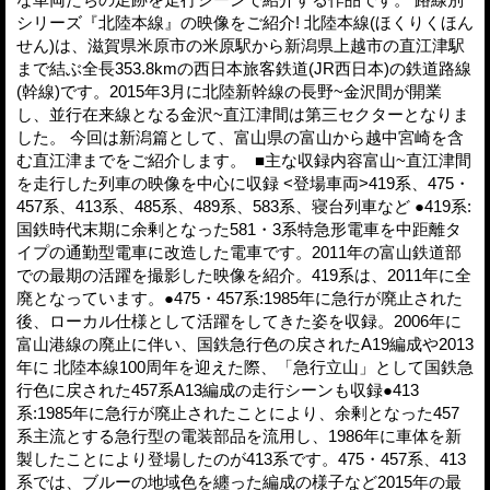
シリーズ『北陸本線』の映像をご紹介! 北陸本線(ほくりくほん
せん)は、滋賀県米原市の米原駅から新潟県上越市の直江津駅
まで結ぶ全長353.8kmの西日本旅客鉄道(JR西日本)の鉄道路線
(幹線)です。2015年3月に北陸新幹線の長野~金沢間が開業
し、並行在来線となる金沢~直江津間は第三セクターとなりま
した。 今回は新潟篇として、富山県の富山から越中宮崎を含
む直江津までをご紹介します。 ■主な収録内容富山~直江津間
を走行した列車の映像を中心に収録 <登場車両>419系、475・
457系、413系、485系、489系、583系、寝台列車など ●419系:
国鉄時代末期に余剰となった581・3系特急形電車を中距離タ
イプの通勤型電車に改造した電車です。2011年の富山鉄道部
での最期の活躍を撮影した映像を紹介。419系は、2011年に全
廃となっています。●475・457系:1985年に急行が廃止された
後、ローカル仕様として活躍をしてきた姿を収録。2006年に
富山港線の廃止に伴い、国鉄急行色の戻されたA19編成や2013
年に 北陸本線100周年を迎えた際、「急行立山」として国鉄急
行色に戻された457系A13編成の走行シーンも収録●413
系:1985年に急行が廃止されたことにより、余剰となった457
系主流とする急行型の電装部品を流用し、1986年に車体を新
製したことにより登場したのが413系です。475・457系、413
系では、ブルーの地域色を纏った編成の様子など2015年の最