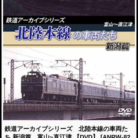
鉄道アーカイブシリーズ 北陸本線の車両た
ち 新潟篇 富山~直江津 【DVD】
[ANRW-82